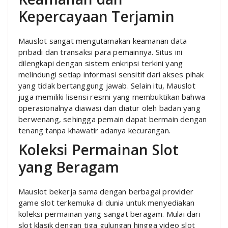
Kepercayaan Terjamin
Mauslot sangat mengutamakan keamanan data
pribadi dan transaksi para pemainnya. Situs ini
dilengkapi dengan sistem enkripsi terkini yang
melindungi setiap informasi sensitif dari akses pihak
yang tidak bertanggung jawab. Selain itu, Mauslot
juga memiliki lisensi resmi yang membuktikan bahwa
operasionalnya diawasi dan diatur oleh badan yang
berwenang, sehingga pemain dapat bermain dengan
tenang tanpa khawatir adanya kecurangan.
Koleksi Permainan Slot
yang Beragam
Mauslot bekerja sama dengan berbagai provider
game slot terkemuka di dunia untuk menyediakan
koleksi permainan yang sangat beragam. Mulai dari
slot klasik dengan tiga gulungan hingga video slot