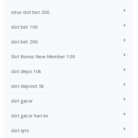
situs slot bet 200
slot bet 100
slot bet 200
Slot Bonus New Member 100
slot depo 10k
slot deposit 5k
slot gacor
slot gacor hari ini
slot qris