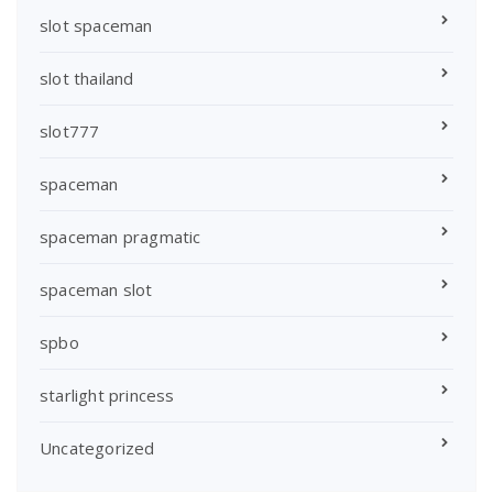
slot spaceman
slot thailand
slot777
spaceman
spaceman pragmatic
spaceman slot
spbo
starlight princess
Uncategorized