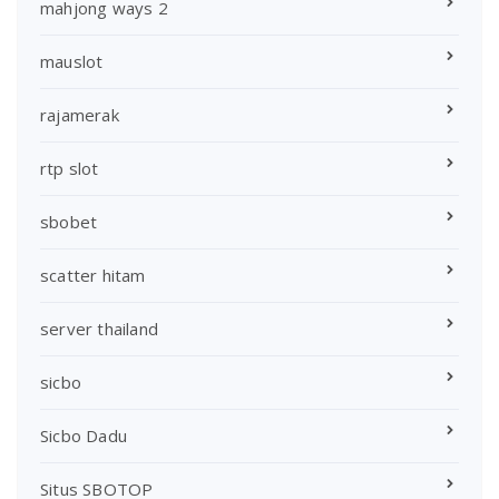
mahjong ways 2
mauslot
rajamerak
rtp slot
sbobet
scatter hitam
server thailand
sicbo
Sicbo Dadu
Situs SBOTOP