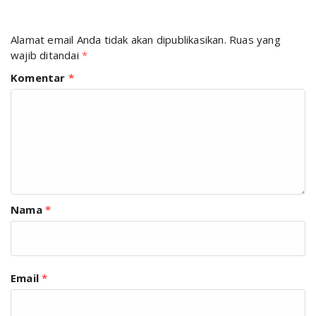
Alamat email Anda tidak akan dipublikasikan.
Ruas yang
wajib ditandai
*
Komentar
*
Nama
*
Email
*