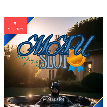
3
Mei, 2025