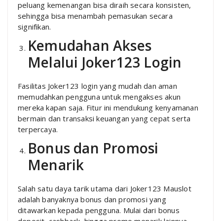
peluang kemenangan bisa diraih secara konsisten,
sehingga bisa menambah pemasukan secara
signifikan.
Kemudahan Akses
Melalui Joker123 Login
Fasilitas Joker123 login yang mudah dan aman
memudahkan pengguna untuk mengakses akun
mereka kapan saja. Fitur ini mendukung kenyamanan
bermain dan transaksi keuangan yang cepat serta
terpercaya.
Bonus dan Promosi
Menarik
Salah satu daya tarik utama dari Joker123 Mauslot
adalah banyaknya bonus dan promosi yang
ditawarkan kepada pengguna. Mulai dari bonus
deposit, cashback, hingga promo menarik lainnya