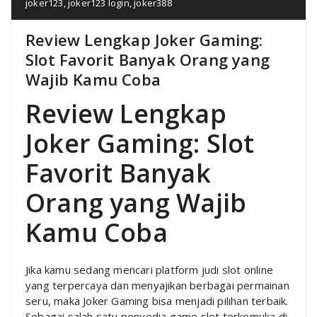
joker123
,
joker123 login
,
joker388
Review Lengkap Joker Gaming:
Slot Favorit Banyak Orang yang
Wajib Kamu Coba
Review Lengkap
Joker Gaming: Slot
Favorit Banyak
Orang yang Wajib
Kamu Coba
Jika kamu sedang mencari platform judi slot online
yang terpercaya dan menyajikan berbagai permainan
seru, maka Joker Gaming bisa menjadi pilihan terbaik.
Sebagai salah satu penyedia game slot terkemuka di