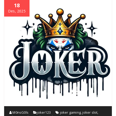
18
Des, 2025
M0nsG0ls
joker123
joker gaming
,
joker slot
,