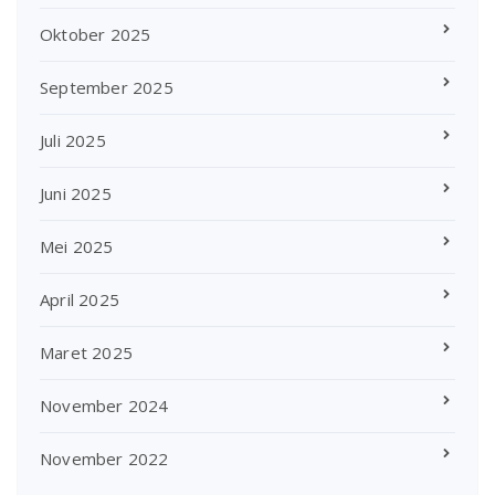
Oktober 2025
September 2025
Juli 2025
Juni 2025
Mei 2025
April 2025
Maret 2025
November 2024
November 2022