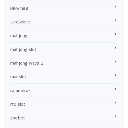
klikwin88
LiveScore
mahjong
mahjong slot
mahjong ways 2
mauslot
rajamerak
rtp slot
sbobet