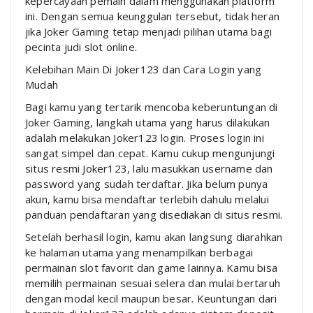
kepercayaan pemain dalam menggunakan platform
ini. Dengan semua keunggulan tersebut, tidak heran
jika Joker Gaming tetap menjadi pilihan utama bagi
pecinta judi slot online.
Kelebihan Main Di Joker123 dan Cara Login yang
Mudah
Bagi kamu yang tertarik mencoba keberuntungan di
Joker Gaming, langkah utama yang harus dilakukan
adalah melakukan Joker123 login. Proses login ini
sangat simpel dan cepat. Kamu cukup mengunjungi
situs resmi Joker123, lalu masukkan username dan
password yang sudah terdaftar. Jika belum punya
akun, kamu bisa mendaftar terlebih dahulu melalui
panduan pendaftaran yang disediakan di situs resmi.
Setelah berhasil login, kamu akan langsung diarahkan
ke halaman utama yang menampilkan berbagai
permainan slot favorit dan game lainnya. Kamu bisa
memilih permainan sesuai selera dan mulai bertaruh
dengan modal kecil maupun besar. Keuntungan dari