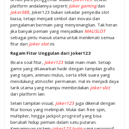
platform andalannya seperti
joker gaming
dan
joker388
, Joker123 bukan sekadar penyedia slot
biasa, tetapi menjadi simbol dari inovasi dan
pengalaman bermain yang menyenangkan. Tak heran
jika banyak pemain yang menjadikan
MAUSLOT
sebagai pintu masuk utama untuk menikmati semua
fitur dari
joker slot
ini.
Ragam Fitur Unggulan dari Joker123
Bicara soal fitur,
joker123
tidak main-main. Setiap
game yang ditawarkan hadir dengan tampilan grafis
yang tajam, animasi mulus, serta efek suara yang
mendukung atmosfer permainan. Hal ini menjadi daya
tarik utama yang mampu membedakan
joker slot
dari platform lain.
Selain tampilan visual,
joker123
juga dikenal dengan
fitur bonus yang melimpah. Mulai dari free spin,
multiplier, hingga jackpot progresif yang bisa
berubah hidup pemain dalam satu putaran.
Kemampuan sistem
joker123 login
yang responsif