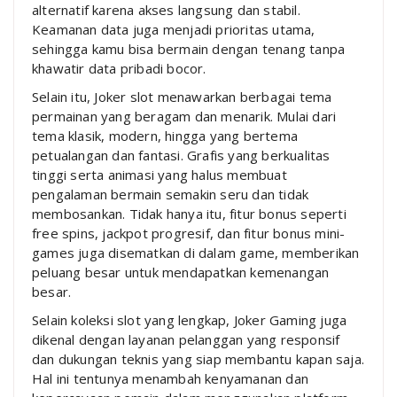
alternatif karena akses langsung dan stabil.
Keamanan data juga menjadi prioritas utama,
sehingga kamu bisa bermain dengan tenang tanpa
khawatir data pribadi bocor.
Selain itu, Joker slot menawarkan berbagai tema
permainan yang beragam dan menarik. Mulai dari
tema klasik, modern, hingga yang bertema
petualangan dan fantasi. Grafis yang berkualitas
tinggi serta animasi yang halus membuat
pengalaman bermain semakin seru dan tidak
membosankan. Tidak hanya itu, fitur bonus seperti
free spins, jackpot progresif, dan fitur bonus mini-
games juga disematkan di dalam game, memberikan
peluang besar untuk mendapatkan kemenangan
besar.
Selain koleksi slot yang lengkap, Joker Gaming juga
dikenal dengan layanan pelanggan yang responsif
dan dukungan teknis yang siap membantu kapan saja.
Hal ini tentunya menambah kenyamanan dan