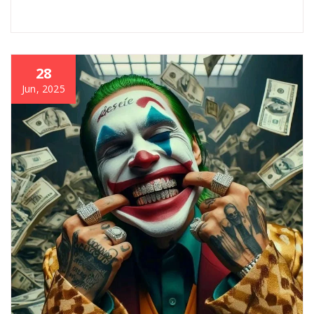
28
Jun, 2025