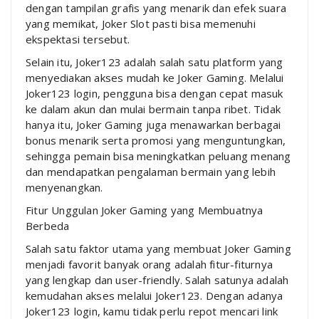
dengan tampilan grafis yang menarik dan efek suara
yang memikat, Joker Slot pasti bisa memenuhi
ekspektasi tersebut.
Selain itu, Joker123 adalah salah satu platform yang
menyediakan akses mudah ke Joker Gaming. Melalui
Joker123 login, pengguna bisa dengan cepat masuk
ke dalam akun dan mulai bermain tanpa ribet. Tidak
hanya itu, Joker Gaming juga menawarkan berbagai
bonus menarik serta promosi yang menguntungkan,
sehingga pemain bisa meningkatkan peluang menang
dan mendapatkan pengalaman bermain yang lebih
menyenangkan.
Fitur Unggulan Joker Gaming yang Membuatnya
Berbeda
Salah satu faktor utama yang membuat Joker Gaming
menjadi favorit banyak orang adalah fitur-fiturnya
yang lengkap dan user-friendly. Salah satunya adalah
kemudahan akses melalui Joker123. Dengan adanya
Joker123 login, kamu tidak perlu repot mencari link