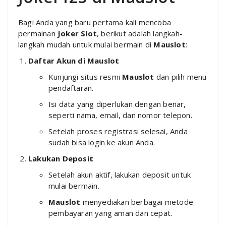
Bagi Anda yang baru pertama kali mencoba
permainan
Joker Slot
, berikut adalah langkah-
langkah mudah untuk mulai bermain di
Mauslot
:
Daftar Akun di Mauslot
Kunjungi situs resmi
Mauslot
dan pilih menu
pendaftaran.
Isi data yang diperlukan dengan benar,
seperti nama, email, dan nomor telepon.
Setelah proses registrasi selesai, Anda
sudah bisa login ke akun Anda.
Lakukan Deposit
Setelah akun aktif, lakukan deposit untuk
mulai bermain.
Mauslot
menyediakan berbagai metode
pembayaran yang aman dan cepat.