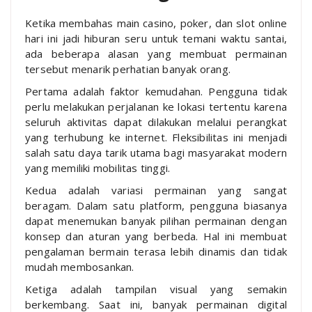
Ketika membahas main casino, poker, dan slot online
hari ini jadi hiburan seru untuk temani waktu santai,
ada beberapa alasan yang membuat permainan
tersebut menarik perhatian banyak orang.
Pertama adalah faktor kemudahan. Pengguna tidak
perlu melakukan perjalanan ke lokasi tertentu karena
seluruh aktivitas dapat dilakukan melalui perangkat
yang terhubung ke internet. Fleksibilitas ini menjadi
salah satu daya tarik utama bagi masyarakat modern
yang memiliki mobilitas tinggi.
Kedua adalah variasi permainan yang sangat
beragam. Dalam satu platform, pengguna biasanya
dapat menemukan banyak pilihan permainan dengan
konsep dan aturan yang berbeda. Hal ini membuat
pengalaman bermain terasa lebih dinamis dan tidak
mudah membosankan.
Ketiga adalah tampilan visual yang semakin
berkembang. Saat ini, banyak permainan digital