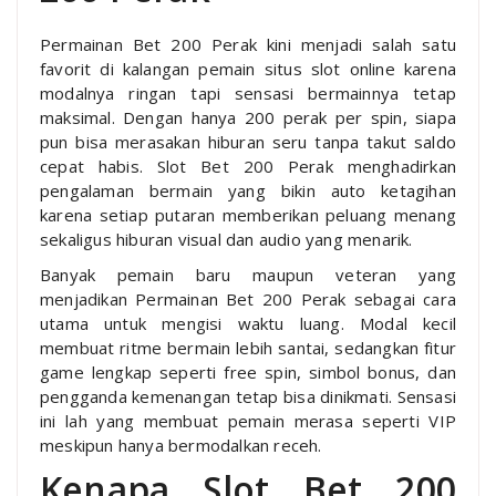
Permainan Bet 200 Perak kini menjadi salah satu
favorit di kalangan pemain situs slot online karena
modalnya ringan tapi sensasi bermainnya tetap
maksimal. Dengan hanya 200 perak per spin, siapa
pun bisa merasakan hiburan seru tanpa takut saldo
cepat habis. Slot Bet 200 Perak menghadirkan
pengalaman bermain yang bikin auto ketagihan
karena setiap putaran memberikan peluang menang
sekaligus hiburan visual dan audio yang menarik.
Banyak pemain baru maupun veteran yang
menjadikan Permainan Bet 200 Perak sebagai cara
utama untuk mengisi waktu luang. Modal kecil
membuat ritme bermain lebih santai, sedangkan fitur
game lengkap seperti free spin, simbol bonus, dan
pengganda kemenangan tetap bisa dinikmati. Sensasi
ini lah yang membuat pemain merasa seperti VIP
meskipun hanya bermodalkan receh.
Kenapa Slot Bet 200