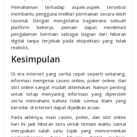
Pemahaman terhadap aspek-aspek tersebut
membantu pengguna melihat permainan secara lebih
rasional. Dengan mengetahui bagaimana sebuah
platform bekerja, pemain dapat menikmati
pengalaman bermain sebagai bagian dari hiburan
digital tanpa terjebak pada ekspektasi yang tidak
realistis.
Kesimpulan
Di era internet yang serba cepat seperti sekarang,
informasi mengenai casino online, poker online, dan
slot online sangat mudah ditemukan. Namun penting
untuk tetap menyaring informasi yang diperoleh
serta memahami bahwa tidak semua klaim yang
beredar di internet dapat dijadikan acuan.
Pada akhirnya, main casino, poker, dan slot online
hari ini jadi hiburan seru untuk temani waktu santai
merupakan salah satu topik yang mencerminkan