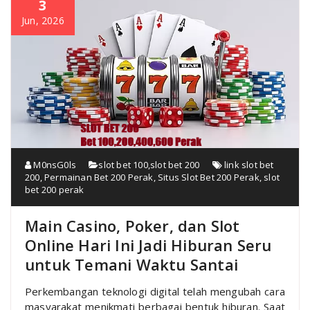
3
Jun, 2026
M0nsG0ls
slot bet 100
,
slot bet 200
link slot bet
200
,
Permainan Bet 200 Perak
,
Situs Slot Bet 200 Perak
,
slot
bet 200 perak
Main Casino, Poker, dan Slot
Online Hari Ini Jadi Hiburan Seru
untuk Temani Waktu Santai
Perkembangan teknologi digital telah mengubah cara
masyarakat menikmati berbagai bentuk hiburan. Saat