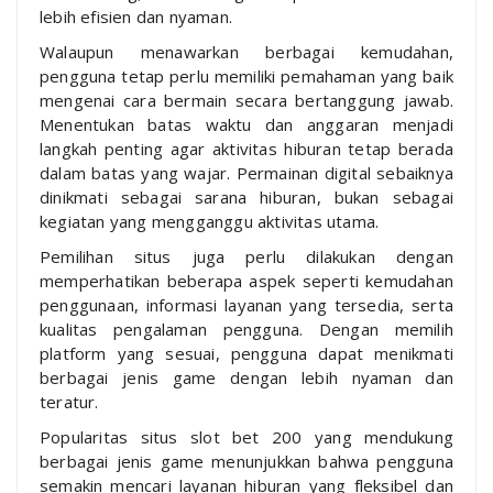
lebih efisien dan nyaman.
Walaupun menawarkan berbagai kemudahan,
pengguna tetap perlu memiliki pemahaman yang baik
mengenai cara bermain secara bertanggung jawab.
Menentukan batas waktu dan anggaran menjadi
langkah penting agar aktivitas hiburan tetap berada
dalam batas yang wajar. Permainan digital sebaiknya
dinikmati sebagai sarana hiburan, bukan sebagai
kegiatan yang mengganggu aktivitas utama.
Pemilihan situs juga perlu dilakukan dengan
memperhatikan beberapa aspek seperti kemudahan
penggunaan, informasi layanan yang tersedia, serta
kualitas pengalaman pengguna. Dengan memilih
platform yang sesuai, pengguna dapat menikmati
berbagai jenis game dengan lebih nyaman dan
teratur.
Popularitas situs slot bet 200 yang mendukung
berbagai jenis game menunjukkan bahwa pengguna
semakin mencari layanan hiburan yang fleksibel dan