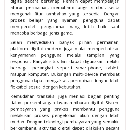
digital secara bertahap. Pemain dapat mempelajari
aturan permainan, memahami fungsi simbol, serta
mengenali fitur tambahan yang tersedia. Dengan
proses belajar yang nyaman, pengguna dapat
memperoleh pengalaman yang lebih baik saat
mencoba berbagai jenis game.
Selain menyediakan banyak pilihan permainan,
platform digital modern juga mulai memperhatikan
kenyamanan pengguna melalui tampilan yang
responsif. Banyak situs kini dapat digunakan melalui
berbagai perangkat seperti smartphone, tablet,
maupun komputer. Dukungan multi-device membuat
pengguna dapat mengakses permainan dengan lebih
fleksibel sesuai dengan kebutuhan.
Kemudahan transaksi juga menjadi bagian penting
dalam perkembangan layanan hiburan digital. Sistem
pembayaran yang praktis membantu pengguna
melakukan proses pengelolaan akun dengan lebih
mudah. Dengan teknologi pembayaran yang semakin
berkembang, aktivitas digital dapat dilakukan secara