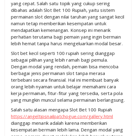
yang cepat. Salah satu topik yang cukup sering
dibahas adalah Slot Bet 100 Rupiah, yaitu sistem
permainan slot dengan nilai taruhan yang sangat kecil
namun tetap memberikan kesempatan untuk
mendapatkan kemenangan. Konsep ini menarik
perhatian terutama bagi pemain yang ingin bermain
lebih hemat tanpa harus mengeluarkan modal besar.
Slot bet kecil seperti 100 rupiah sering dianggap
sebagai pilihan yang lebih ramah bagi pemula.
Dengan modal yang rendah, pemain bisa mencoba
berbagai jenis permainan slot tanpa merasa
terbebani secara finansial. Hal ini membuat banyak
orang lebih nyaman untuk belajar memahami cara
kerja permainan, fitur-fitur yang tersedia, serta pola
yang mungkin muncul selama permainan berlangsung.
Salah satu alasan mengapa Slot Bet 100 Rupiah
https://angeltipsnailpatchogue.com/gallery.html
dianggap menarik adalah karena memberikan
kesempatan bermain lebih lama. Dengan modal yang