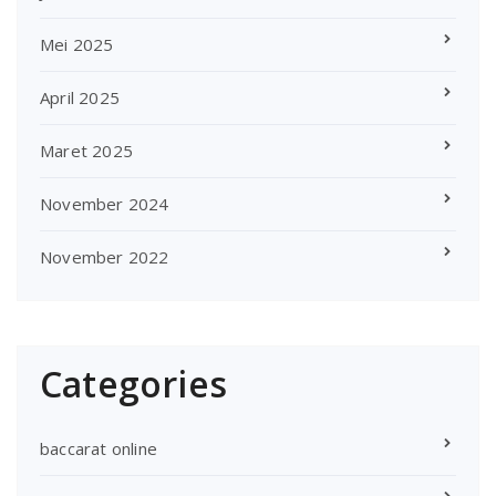
Mei 2025
April 2025
Maret 2025
November 2024
November 2022
Categories
baccarat online