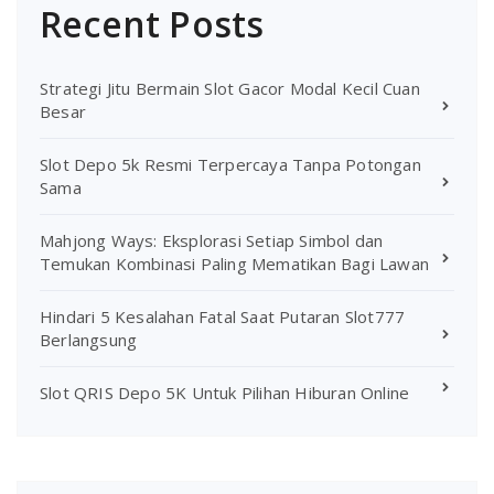
Recent Posts
Strategi Jitu Bermain Slot Gacor Modal Kecil Cuan
Besar
Slot Depo 5k Resmi Terpercaya Tanpa Potongan
Sama
Mahjong Ways: Eksplorasi Setiap Simbol dan
Temukan Kombinasi Paling Mematikan Bagi Lawan
Hindari 5 Kesalahan Fatal Saat Putaran Slot777
Berlangsung
Slot QRIS Depo 5K Untuk Pilihan Hiburan Online