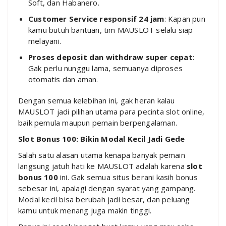
Soft, dan Habanero.
Customer Service responsif 24 jam
: Kapan pun
kamu butuh bantuan, tim MAUSLOT selalu siap
melayani.
Proses deposit dan withdraw super cepat
:
Gak perlu nunggu lama, semuanya diproses
otomatis dan aman.
Dengan semua kelebihan ini, gak heran kalau
MAUSLOT jadi pilihan utama para pecinta slot online,
baik pemula maupun pemain berpengalaman.
Slot Bonus 100: Bikin Modal Kecil Jadi Gede
Salah satu alasan utama kenapa banyak pemain
langsung jatuh hati ke MAUSLOT adalah karena
slot
bonus 100
ini. Gak semua situs berani kasih bonus
sebesar ini, apalagi dengan syarat yang gampang.
Modal kecil bisa berubah jadi besar, dan peluang
kamu untuk menang juga makin tinggi.