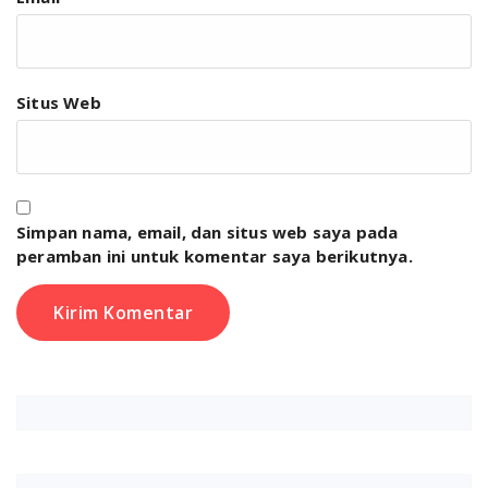
Situs Web
Simpan nama, email, dan situs web saya pada
peramban ini untuk komentar saya berikutnya.