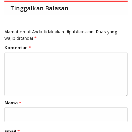
Tinggalkan Balasan
Alamat email Anda tidak akan dipublikasikan.
Ruas yang
wajib ditandai
*
Komentar
*
Nama
*
Email
*