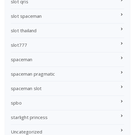
slot qris
slot spaceman
slot thailand
slot777
spaceman
spaceman pragmatic
spaceman slot
spbo
starlight princess
Uncategorized