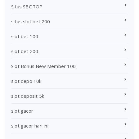
Situs SBOTOP
situs slot bet 200
slot bet 100
slot bet 200
Slot Bonus New Member 100
slot depo 10k
slot deposit 5k
slot gacor
slot gacor hari ini