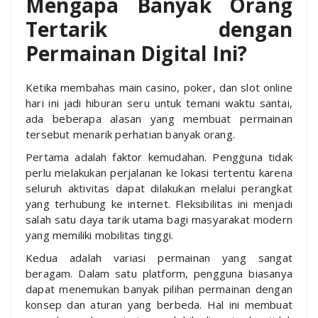
Mengapa Banyak Orang
Tertarik dengan
Permainan Digital Ini?
Ketika membahas main casino, poker, dan slot online
hari ini jadi hiburan seru untuk temani waktu santai,
ada beberapa alasan yang membuat permainan
tersebut menarik perhatian banyak orang.
Pertama adalah faktor kemudahan. Pengguna tidak
perlu melakukan perjalanan ke lokasi tertentu karena
seluruh aktivitas dapat dilakukan melalui perangkat
yang terhubung ke internet. Fleksibilitas ini menjadi
salah satu daya tarik utama bagi masyarakat modern
yang memiliki mobilitas tinggi.
Kedua adalah variasi permainan yang sangat
beragam. Dalam satu platform, pengguna biasanya
dapat menemukan banyak pilihan permainan dengan
konsep dan aturan yang berbeda. Hal ini membuat