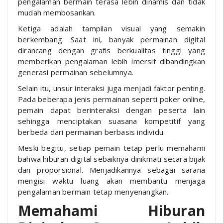
pengalaman bermain terasa lebih dinamis dan tidak
mudah membosankan.
Ketiga adalah tampilan visual yang semakin
berkembang. Saat ini, banyak permainan digital
dirancang dengan grafis berkualitas tinggi yang
memberikan pengalaman lebih imersif dibandingkan
generasi permainan sebelumnya.
Selain itu, unsur interaksi juga menjadi faktor penting.
Pada beberapa jenis permainan seperti poker online,
pemain dapat berinteraksi dengan peserta lain
sehingga menciptakan suasana kompetitif yang
berbeda dari permainan berbasis individu.
Meski begitu, setiap pemain tetap perlu memahami
bahwa hiburan digital sebaiknya dinikmati secara bijak
dan proporsional. Menjadikannya sebagai sarana
mengisi waktu luang akan membantu menjaga
pengalaman bermain tetap menyenangkan.
Memahami Hiburan