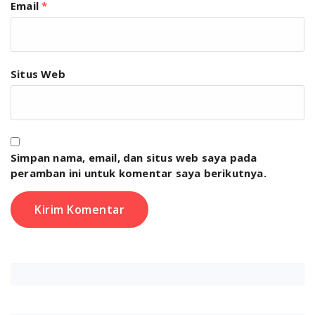
Email
*
Situs Web
Simpan nama, email, dan situs web saya pada
peramban ini untuk komentar saya berikutnya.