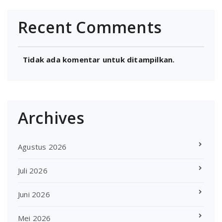
Recent Comments
Tidak ada komentar untuk ditampilkan.
Archives
Agustus 2026
Juli 2026
Juni 2026
Mei 2026