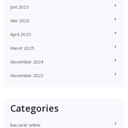
Juni 2025
Mei 2025
April 2025
Maret 2025
November 2024
November 2022
Categories
baccarat online