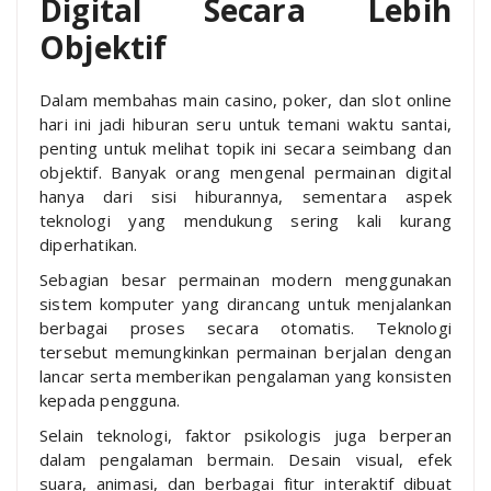
Digital Secara Lebih
Objektif
Dalam membahas main casino, poker, dan slot online
hari ini jadi hiburan seru untuk temani waktu santai,
penting untuk melihat topik ini secara seimbang dan
objektif. Banyak orang mengenal permainan digital
hanya dari sisi hiburannya, sementara aspek
teknologi yang mendukung sering kali kurang
diperhatikan.
Sebagian besar permainan modern menggunakan
sistem komputer yang dirancang untuk menjalankan
berbagai proses secara otomatis. Teknologi
tersebut memungkinkan permainan berjalan dengan
lancar serta memberikan pengalaman yang konsisten
kepada pengguna.
Selain teknologi, faktor psikologis juga berperan
dalam pengalaman bermain. Desain visual, efek
suara, animasi, dan berbagai fitur interaktif dibuat