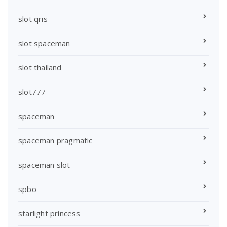
slot qris
slot spaceman
slot thailand
slot777
spaceman
spaceman pragmatic
spaceman slot
spbo
starlight princess