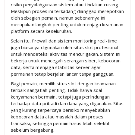
risiko penyalahgunaan sistem atau tindakan curang.
Meskipun proses ini terkadang dianggap merepotkan
oleh sebagian pemain, namun sebenarnya ini
merupakan langkah penting untuk menjaga keamanan
platform secara keseluruhan.
Selain itu, firewall dan sistem monitoring real-time
juga biasanya digunakan oleh situs slot profesional
untuk mendeteksi aktivitas mencurigakan. Sistem ini
bekerja untuk mencegah serangan siber, kebocoran
data, serta menjaga stabilitas server agar
permainan tetap berjalan lancar tanpa gangguan.
Bagi pemain, memilih situs slot dengan keamanan
terbaik sangatlah penting. Tidak hanya soal
kenyamanan bermain, tetapi juga perlindungan
terhadap data pribadi dan dana yang digunakan. Situs
yang kurang terpercaya berisiko menyebabkan
kebocoran data atau masalah dalam proses
transaksi, sehingga pemain harus lebih selektif
sebelum bergabung.