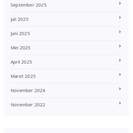
September 2025
Juli 2025
Juni 2025
Mei 2025
April 2025
Maret 2025
November 2024
November 2022