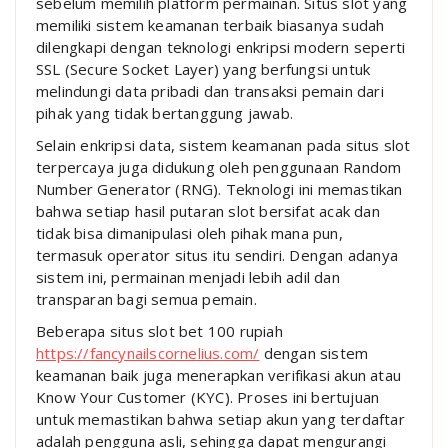
sebelum memilih platform permainan. Situs slot yang
memiliki sistem keamanan terbaik biasanya sudah
dilengkapi dengan teknologi enkripsi modern seperti
SSL (Secure Socket Layer) yang berfungsi untuk
melindungi data pribadi dan transaksi pemain dari
pihak yang tidak bertanggung jawab.
Selain enkripsi data, sistem keamanan pada situs slot
terpercaya juga didukung oleh penggunaan Random
Number Generator (RNG). Teknologi ini memastikan
bahwa setiap hasil putaran slot bersifat acak dan
tidak bisa dimanipulasi oleh pihak mana pun,
termasuk operator situs itu sendiri. Dengan adanya
sistem ini, permainan menjadi lebih adil dan
transparan bagi semua pemain.
Beberapa situs slot bet 100 rupiah
https://fancynailscornelius.com/
dengan sistem
keamanan baik juga menerapkan verifikasi akun atau
Know Your Customer (KYC). Proses ini bertujuan
untuk memastikan bahwa setiap akun yang terdaftar
adalah pengguna asli, sehingga dapat mengurangi