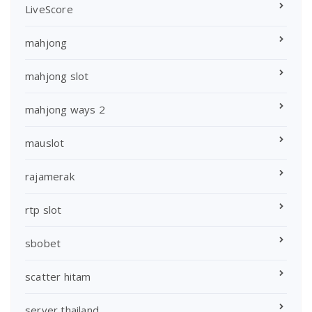
LiveScore
mahjong
mahjong slot
mahjong ways 2
mauslot
rajamerak
rtp slot
sbobet
scatter hitam
server thailand