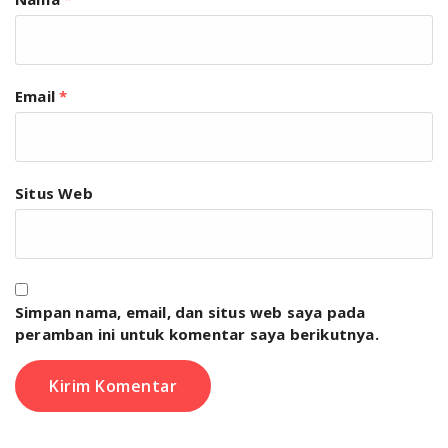
Email
*
Situs Web
Simpan nama, email, dan situs web saya pada
peramban ini untuk komentar saya berikutnya.