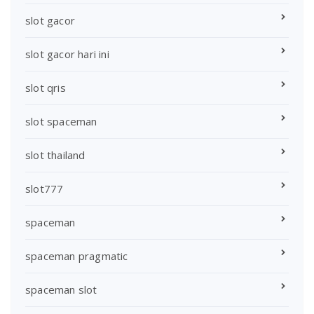
slot gacor
slot gacor hari ini
slot qris
slot spaceman
slot thailand
slot777
spaceman
spaceman pragmatic
spaceman slot