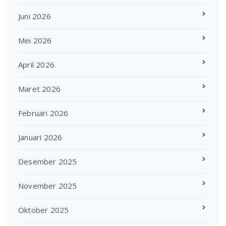
Juni 2026
Mei 2026
April 2026
Maret 2026
Februari 2026
Januari 2026
Desember 2025
November 2025
Oktober 2025