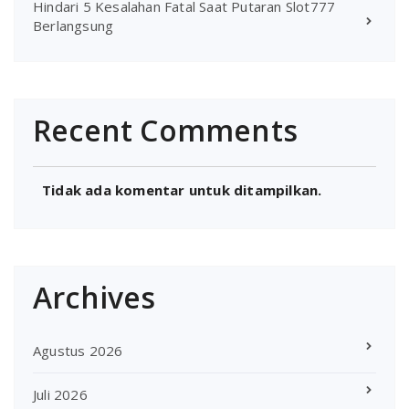
Hindari 5 Kesalahan Fatal Saat Putaran Slot777
Berlangsung
Recent Comments
Tidak ada komentar untuk ditampilkan.
Archives
Agustus 2026
Juli 2026