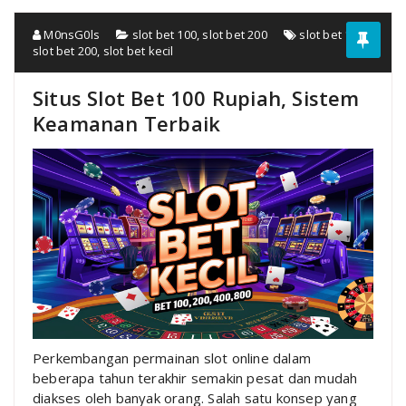
M0nsG0ls
slot bet 100
,
slot bet 200
slot bet 100
,
slot bet 200
,
slot bet kecil
Situs Slot Bet 100 Rupiah, Sistem
Keamanan Terbaik
Perkembangan permainan slot online dalam
beberapa tahun terakhir semakin pesat dan mudah
diakses oleh banyak orang. Salah satu konsep yang