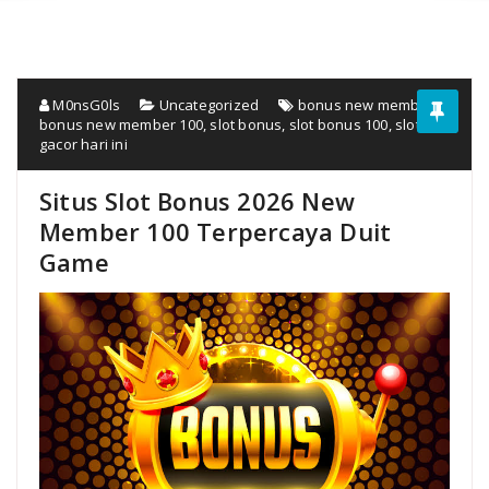
M0nsG0ls
Uncategorized
bonus new member
,
bonus new member 100
,
slot bonus
,
slot bonus 100
,
slot
gacor hari ini
Situs Slot Bonus 2026 New
Member 100 Terpercaya Duit
Game