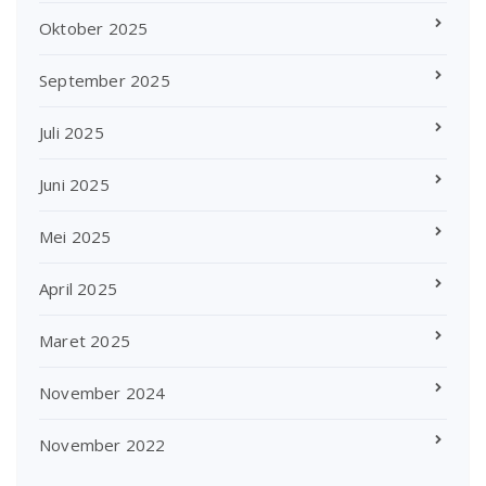
Oktober 2025
September 2025
Juli 2025
Juni 2025
Mei 2025
April 2025
Maret 2025
November 2024
November 2022