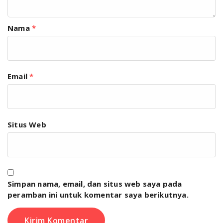
Nama
*
Email
*
Situs Web
Simpan nama, email, dan situs web saya pada
peramban ini untuk komentar saya berikutnya.