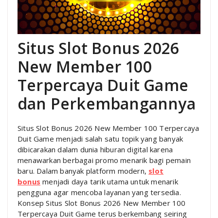
Situs Slot Bonus 2026
New Member 100
Terpercaya Duit Game
dan Perkembangannya
Situs Slot Bonus 2026 New Member 100 Terpercaya
Duit Game menjadi salah satu topik yang banyak
dibicarakan dalam dunia hiburan digital karena
menawarkan berbagai promo menarik bagi pemain
baru. Dalam banyak platform modern,
slot
bonus
menjadi daya tarik utama untuk menarik
pengguna agar mencoba layanan yang tersedia.
Konsep Situs Slot Bonus 2026 New Member 100
Terpercaya Duit Game terus berkembang seiring