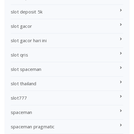
slot deposit 5k
slot gacor
slot gacor hari ini
slot qris
slot spaceman
slot thailand
slot777
spaceman
spaceman pragmatic