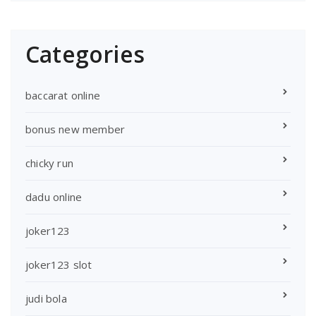
Categories
baccarat online
bonus new member
chicky run
dadu online
joker123
joker123 slot
judi bola