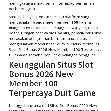
meningkatnya minat pemain terhadap permainan
berbasis digital.
Saat ini, banyak pemain mencari platform yang
menyediakan
bonus new member 100
karena
dianggap memberikan keuntungan awal yang cukup
besar. Dengan adanya
slot bonus
, pemain baru bisa
merasakan pengalaman bermain tanpa harus
mengeluarkan modal besar di awal. Hal ini membuat
Situs Slot Bonus 2026 New Member 100 Terpercaya
Duit Game semakin populer di kalangan pengguna.
Keunggulan Situs Slot
Bonus 2026 New
Member 100
Terpercaya Duit Game
Keunggulan utama dari Situs Slot Bonus 2026 New
Member 100 Terpercaya Duit Game adalah adanya