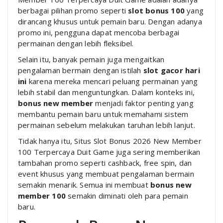
berbagai pilihan promo seperti
slot bonus 100
yang
dirancang khusus untuk pemain baru. Dengan adanya
promo ini, pengguna dapat mencoba berbagai
permainan dengan lebih fleksibel.
Selain itu, banyak pemain juga mengaitkan
pengalaman bermain dengan istilah
slot gacor hari
ini
karena mereka mencari peluang permainan yang
lebih stabil dan menguntungkan. Dalam konteks ini,
bonus new member
menjadi faktor penting yang
membantu pemain baru untuk memahami sistem
permainan sebelum melakukan taruhan lebih lanjut.
Tidak hanya itu, Situs Slot Bonus 2026 New Member
100 Terpercaya Duit Game juga sering memberikan
tambahan promo seperti cashback, free spin, dan
event khusus yang membuat pengalaman bermain
semakin menarik. Semua ini membuat
bonus new
member 100
semakin diminati oleh para pemain
baru.