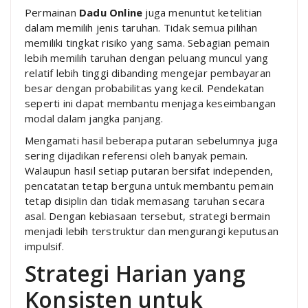
Permainan
Dadu Online
juga menuntut ketelitian
dalam memilih jenis taruhan. Tidak semua pilihan
memiliki tingkat risiko yang sama. Sebagian pemain
lebih memilih taruhan dengan peluang muncul yang
relatif lebih tinggi dibanding mengejar pembayaran
besar dengan probabilitas yang kecil. Pendekatan
seperti ini dapat membantu menjaga keseimbangan
modal dalam jangka panjang.
Mengamati hasil beberapa putaran sebelumnya juga
sering dijadikan referensi oleh banyak pemain.
Walaupun hasil setiap putaran bersifat independen,
pencatatan tetap berguna untuk membantu pemain
tetap disiplin dan tidak memasang taruhan secara
asal. Dengan kebiasaan tersebut, strategi bermain
menjadi lebih terstruktur dan mengurangi keputusan
impulsif.
Strategi Harian yang
Konsisten untuk