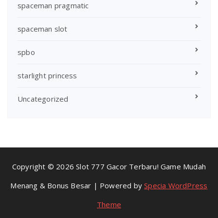
spaceman pragmatic
spaceman slot
spbo
starlight princess
Uncategorized
Copyright © 2026 Slot 777 Gacor Terbaru! Game Mudah
Menang & Bonus Besar | Powered by
Specia WordPress
Theme