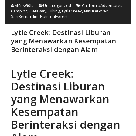
M0nsG0ls
Uncategorized
CaliforniaAdventures
,
Camping
,
Getaway
,
Hiking
,
LytleCreek
,
NatureLover
,
SanBernardinoNationalForest
Lytle Creek: Destinasi Liburan
yang Menawarkan Kesempatan
Berinteraksi dengan Alam
Lytle Creek:
Destinasi Liburan
yang Menawarkan
Kesempatan
Berinteraksi dengan