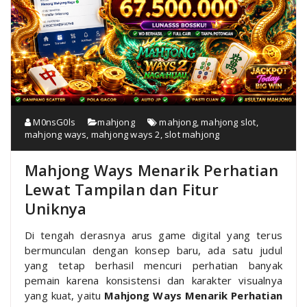
M0nsG0ls
mahjong
mahjong
,
mahjong slot
,
mahjong ways
,
mahjong ways 2
,
slot mahjong
Mahjong Ways Menarik Perhatian
Lewat Tampilan dan Fitur
Uniknya
Di tengah derasnya arus game digital yang terus
bermunculan dengan konsep baru, ada satu judul
yang tetap berhasil mencuri perhatian banyak
pemain karena konsistensi dan karakter visualnya
yang kuat, yaitu
Mahjong Ways Menarik Perhatian