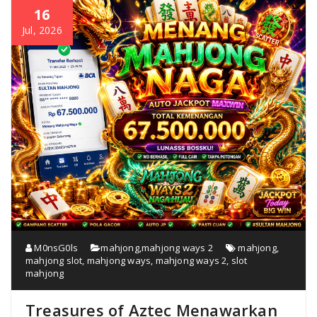
16
Jul, 2026
M0nsG0ls
mahjong
,
mahjong ways 2
mahjong
,
mahjong slot
,
mahjong ways
,
mahjong ways 2
,
slot
mahjong
Treasures of Aztec Menawarkan