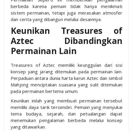
berbeda karena pemain tidak hanya menikmati
sistem permainan, tetapi juga merasakan atmosfer
dan cerita yang dibangun melalui desainnya.
Keunikan Treasures of
Aztec Dibandingkan
Permainan Lain
Treasures of Aztec memiliki keunggulan dari sisi
konsep yang jarang ditemukan pada permainan lain.
Perpaduan antara dunia harta karun Aztec dan simbol
Mahjong menciptakan suasana yang sulit ditemukan
pada permainan bertema umum.
Keunikan inilah yang membuat permainan tersebut
memiliki daya tarik tersendiri. Pemain yang menyukai
tema budaya, sejarah, dan petualangan dapat
menemukan pengalaman berbeda melalui konsep
yang ditawarkan.