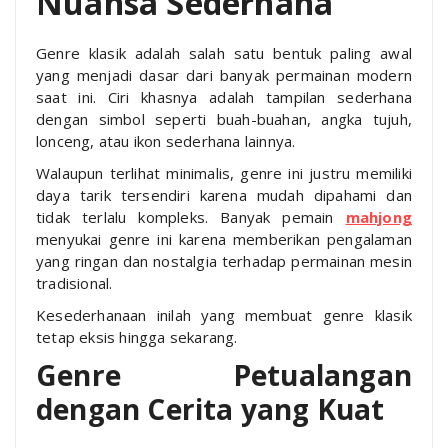
Nuansa Sederhana
Genre klasik adalah salah satu bentuk paling awal
yang menjadi dasar dari banyak permainan modern
saat ini. Ciri khasnya adalah tampilan sederhana
dengan simbol seperti buah-buahan, angka tujuh,
lonceng, atau ikon sederhana lainnya.
Walaupun terlihat minimalis, genre ini justru memiliki
daya tarik tersendiri karena mudah dipahami dan
tidak terlalu kompleks. Banyak pemain
mahjong
menyukai genre ini karena memberikan pengalaman
yang ringan dan nostalgia terhadap permainan mesin
tradisional.
Kesederhanaan inilah yang membuat genre klasik
tetap eksis hingga sekarang.
Genre Petualangan
dengan Cerita yang Kuat