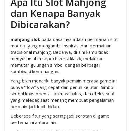
Apa Itu Slot Mahjong
dan Kenapa Banyak
Dibicarakan?
mahjong slot
pada dasarnya adalah permainan slot
modern yang mengambil inspirasi dari permainan
tradisional mahjong. Bedanya, di sini kamu tidak
menyusun ubin seperti versi klasik, melainkan
memutar gulungan simbol dengan berbagai
kombinasi kemenangan.
Yang bikin menarik, banyak pemain merasa game ini
punya “flow” yang cepat dan penuh kejutan. Simbol-
simbol khas oriental, animasi halus, dan efek visual
yang meledak saat menang membuat pengalaman
bermain jadi lebih hidup.
Beberapa fitur yang sering jadi sorotan di game
bertema ini antara lain: