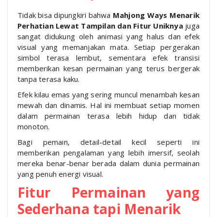
Tidak bisa dipungkiri bahwa
Mahjong Ways Menarik
Perhatian Lewat Tampilan dan Fitur Uniknya
juga
sangat didukung oleh animasi yang halus dan efek
visual yang memanjakan mata. Setiap pergerakan
simbol terasa lembut, sementara efek transisi
memberikan kesan permainan yang terus bergerak
tanpa terasa kaku.
Efek kilau emas yang sering muncul menambah kesan
mewah dan dinamis. Hal ini membuat setiap momen
dalam permainan terasa lebih hidup dan tidak
monoton.
Bagi pemain, detail-detail kecil seperti ini
memberikan pengalaman yang lebih imersif, seolah
mereka benar-benar berada dalam dunia permainan
yang penuh energi visual.
Fitur Permainan yang
Sederhana tapi Menarik