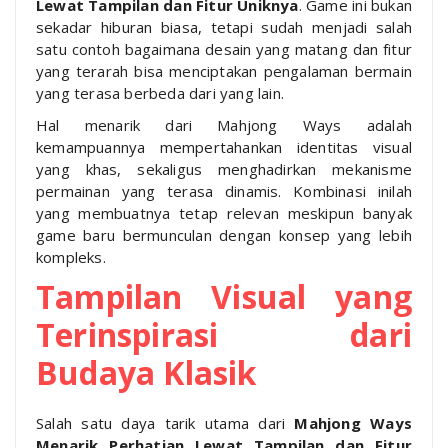
Lewat Tampilan dan Fitur Uniknya
. Game ini bukan
sekadar hiburan biasa, tetapi sudah menjadi salah
satu contoh bagaimana desain yang matang dan fitur
yang terarah bisa menciptakan pengalaman bermain
yang terasa berbeda dari yang lain.
Hal menarik dari Mahjong Ways adalah
kemampuannya mempertahankan identitas visual
yang khas, sekaligus menghadirkan mekanisme
permainan yang terasa dinamis. Kombinasi inilah
yang membuatnya tetap relevan meskipun banyak
game baru bermunculan dengan konsep yang lebih
kompleks.
Tampilan Visual yang
Terinspirasi dari
Budaya Klasik
Salah satu daya tarik utama dari
Mahjong Ways
Menarik Perhatian Lewat Tampilan dan Fitur