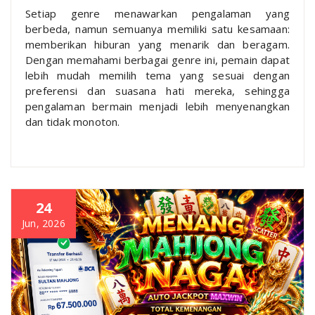
Setiap genre menawarkan pengalaman yang
berbeda, namun semuanya memiliki satu kesamaan:
memberikan hiburan yang menarik dan beragam.
Dengan memahami berbagai genre ini, pemain dapat
lebih mudah memilih tema yang sesuai dengan
preferensi dan suasana hati mereka, sehingga
pengalaman bermain menjadi lebih menyenangkan
dan tidak monoton.
24
Jun, 2026