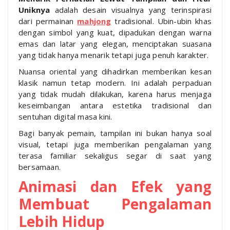
Uniknya
adalah desain visualnya yang terinspirasi
dari permainan
mahjong
tradisional. Ubin-ubin khas
dengan simbol yang kuat, dipadukan dengan warna
emas dan latar yang elegan, menciptakan suasana
yang tidak hanya menarik tetapi juga penuh karakter.
Nuansa oriental yang dihadirkan memberikan kesan
klasik namun tetap modern. Ini adalah perpaduan
yang tidak mudah dilakukan, karena harus menjaga
keseimbangan antara estetika tradisional dan
sentuhan digital masa kini.
Bagi banyak pemain, tampilan ini bukan hanya soal
visual, tetapi juga memberikan pengalaman yang
terasa familiar sekaligus segar di saat yang
bersamaan.
Animasi dan Efek yang
Membuat Pengalaman
Lebih Hidup