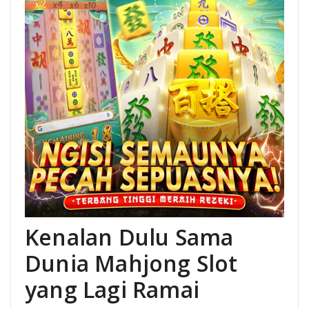
Kenalan Dulu Sama
Dunia Mahjong Slot
yang Lagi Ramai