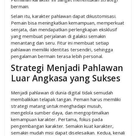
bermain.
Selain itu, karakter pahlawan dapat dikustomisasi.
Pemain bisa meningkatkan kemampuan, memperkuat
senjata, dan mendapatkan perlengkapan eksklusif
yang membuat perjalanan di galaksi semakin
menantang dan seru. Fitur ini membuat setiap
pahlawan memiliki identitas tersendiri, sehingga
pengalaman bermain terasa lebih personal.
Strategi Menjadi Pahlawan
Luar Angkasa yang Sukses
Menjadi pahlawan di dunia digital tidak semudah
membalikkan telapak tangan. Pemain harus memiliki
strategi matang untuk menghadapi musuh,
mengelola sumber daya, dan mengoptimalkan
kemampuan karakter. Pertama, fokus pada
pengembangan karakter. Semakin kuat karakter,
semakin mudah misi dapat diselesaikan. Kedua, kenali