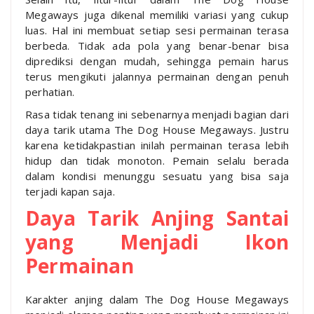
Megaways juga dikenal memiliki variasi yang cukup
luas. Hal ini membuat setiap sesi permainan terasa
berbeda. Tidak ada pola yang benar-benar bisa
diprediksi dengan mudah, sehingga pemain harus
terus mengikuti jalannya permainan dengan penuh
perhatian.
Rasa tidak tenang ini sebenarnya menjadi bagian dari
daya tarik utama The Dog House Megaways. Justru
karena ketidakpastian inilah permainan terasa lebih
hidup dan tidak monoton. Pemain selalu berada
dalam kondisi menunggu sesuatu yang bisa saja
terjadi kapan saja.
Daya Tarik Anjing Santai
yang Menjadi Ikon
Permainan
Karakter anjing dalam The Dog House Megaways