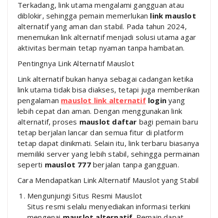
Terkadang, link utama mengalami gangguan atau
diblokir, sehingga pemain memerlukan
link mauslot
alternatif yang aman dan stabil. Pada tahun 2024,
menemukan link alternatif menjadi solusi utama agar
aktivitas bermain tetap nyaman tanpa hambatan.
Pentingnya Link Alternatif Mauslot
Link alternatif bukan hanya sebagai cadangan ketika
link utama tidak bisa diakses, tetapi juga memberikan
pengalaman
mauslot link alternatif
login
yang
lebih cepat dan aman. Dengan menggunakan link
alternatif, proses
mauslot daftar
bagi pemain baru
tetap berjalan lancar dan semua fitur di platform
tetap dapat dinikmati. Selain itu, link terbaru biasanya
memiliki server yang lebih stabil, sehingga permainan
seperti
mauslot 777
berjalan tanpa gangguan.
Cara Mendapatkan Link Alternatif Mauslot yang Stabil
Mengunjungi Situs Resmi Mauslot
Situs resmi selalu menyediakan informasi terkini
mengenai
mauslot alternatif
. Pemain dapat