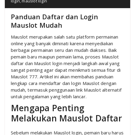
login
,
mauslot login
Panduan Daftar dan Login
Mauslot Mudah
Mauslot merupakan salah satu platform permainan
online yang banyak diminati karena menyediakan
berbagai permainan seru dan mudah diakses. Baik
pemain baru maupun pemain lama, proses Mauslot
daftar dan Mauslot login menjadi langkah awal yang
sangat penting agar dapat menikmati semua fitur di
Mauslot 777. Artikel ini akan membahas panduan
lengkap cara mendaftar dan login Mauslot dengan
mudah, termasuk penggunaan link Mauslot alternatif
untuk pengalaman yang lebih lancar.
Mengapa Penting
Melakukan Mauslot Daftar
Sebelum melakukan Mauslot login, pemain baru harus