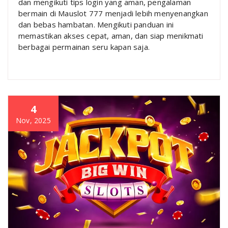
dan mengikuti tips login yang aman, pengalaman
bermain di Mauslot 777 menjadi lebih menyenangkan
dan bebas hambatan. Mengikuti panduan ini
memastikan akses cepat, aman, dan siap menikmati
berbagai permainan seru kapan saja.
4
Nov, 2025