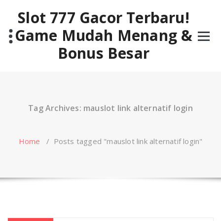
Skip
Slot 777 Gacor Terbaru!
to
content
Game Mudah Menang &
Bonus Besar
Tag Archives: mauslot link alternatif login
Home
/
Posts tagged "mauslot link alternatif login"