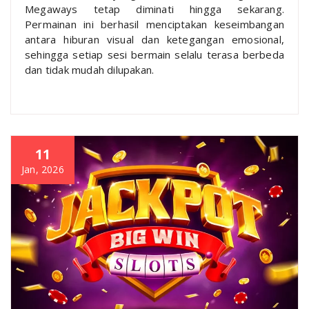
Megaways tetap diminati hingga sekarang.
Permainan ini berhasil menciptakan keseimbangan
antara hiburan visual dan ketegangan emosional,
sehingga setiap sesi bermain selalu terasa berbeda
dan tidak mudah dilupakan.
11
Jan, 2026