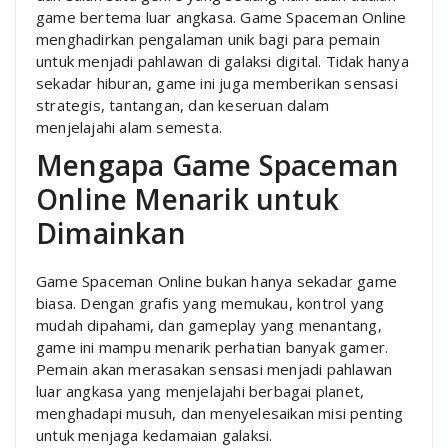
game bertema luar angkasa. Game Spaceman Online
menghadirkan pengalaman unik bagi para pemain
untuk menjadi pahlawan di galaksi digital. Tidak hanya
sekadar hiburan, game ini juga memberikan sensasi
strategis, tantangan, dan keseruan dalam
menjelajahi alam semesta.
Mengapa Game Spaceman
Online Menarik untuk
Dimainkan
Game Spaceman Online bukan hanya sekadar game
biasa. Dengan grafis yang memukau, kontrol yang
mudah dipahami, dan gameplay yang menantang,
game ini mampu menarik perhatian banyak gamer.
Pemain akan merasakan sensasi menjadi pahlawan
luar angkasa yang menjelajahi berbagai planet,
menghadapi musuh, dan menyelesaikan misi penting
untuk menjaga kedamaian galaksi.