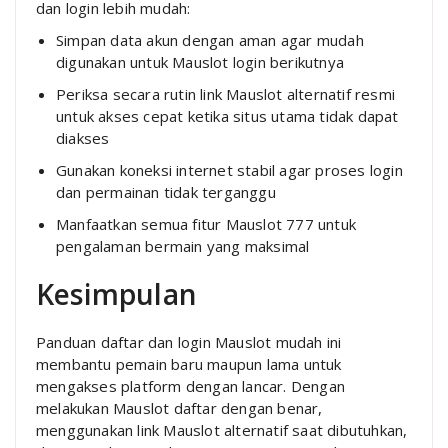
dan login lebih mudah:
Simpan data akun dengan aman agar mudah
digunakan untuk Mauslot login berikutnya
Periksa secara rutin link Mauslot alternatif resmi
untuk akses cepat ketika situs utama tidak dapat
diakses
Gunakan koneksi internet stabil agar proses login
dan permainan tidak terganggu
Manfaatkan semua fitur Mauslot 777 untuk
pengalaman bermain yang maksimal
Kesimpulan
Panduan daftar dan login Mauslot mudah ini
membantu pemain baru maupun lama untuk
mengakses platform dengan lancar. Dengan
melakukan Mauslot daftar dengan benar,
menggunakan link Mauslot alternatif saat dibutuhkan,