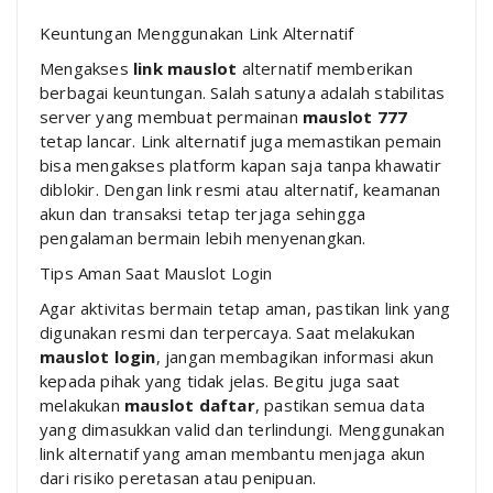
Keuntungan Menggunakan Link Alternatif
Mengakses
link mauslot
alternatif memberikan
berbagai keuntungan. Salah satunya adalah stabilitas
server yang membuat permainan
mauslot 777
tetap lancar. Link alternatif juga memastikan pemain
bisa mengakses platform kapan saja tanpa khawatir
diblokir. Dengan link resmi atau alternatif, keamanan
akun dan transaksi tetap terjaga sehingga
pengalaman bermain lebih menyenangkan.
Tips Aman Saat Mauslot Login
Agar aktivitas bermain tetap aman, pastikan link yang
digunakan resmi dan terpercaya. Saat melakukan
mauslot login
, jangan membagikan informasi akun
kepada pihak yang tidak jelas. Begitu juga saat
melakukan
mauslot daftar
, pastikan semua data
yang dimasukkan valid dan terlindungi. Menggunakan
link alternatif yang aman membantu menjaga akun
dari risiko peretasan atau penipuan.