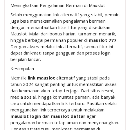
Meningkatkan Pengalaman Bermain di Mauslot
Selain menggunakan link alternatif yang stabil, pemain
juga bisa memaksimalkan pengalaman bermain
dengan memanfaatkan fitur-fitur yang disediakan
Mauslot. Mulai dari bonus harian, turnamen menarik,
hingga berbagai permainan populer di
mauslot 777
.
Dengan akses melalui link alternatif, semua fitur ini
dapat dinikmati tanpa gangguan dan proses login
berjalan lancar.
Kesimpulan
Memiliki
link mauslot
alternatif yang stabil pada
tahun 2024 sangat penting untuk memastikan akses
dan keamanan akun tetap terjaga. Dari situs resmi,
media sosial, hingga komunitas pemain, ada banyak
cara untuk mendapatkan link terbaru. Pastikan selalu
menggunakan link terpercaya untuk melakukan
mauslot login
dan
mauslot daftar
agar
pengalaman bermain tetap aman dan menyenangkan.
Dengan strategi ini, menikmati permainan di