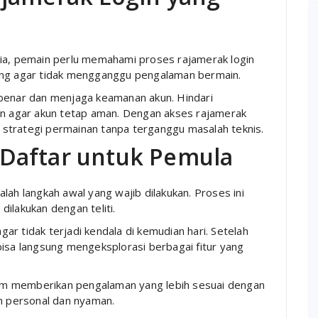
dia, pemain perlu memahami proses rajamerak login
ing agar tidak mengganggu pengalaman bermain.
 benar dan menjaga keamanan akun. Hindari
ain agar akun tetap aman. Dengan akses rajamerak
da strategi permainan tanpa terganggu masalah teknis.
Daftar untuk Pemula
lah langkah awal yang wajib dilakukan. Proses ini
ilakukan dengan teliti.
r tidak terjadi kendala di kemudian hari. Setelah
bisa langsung mengeksplorasi berbagai fitur yang
em memberikan pengalaman yang lebih sesuai dengan
ih personal dan nyaman.