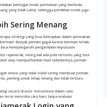
nyediakan berbagai mode permainan yang berbeda.
eluang yang tidak sama, sehingga pemilihan mode juga
ebih Sering Menang
erapa strategi yang bisa diterapkan dalam permainan
ermain. Banyak pemain gagal karena bermain terlalu
n bisa mempengaruhi pengambilan keputusan.
s rajamerak, sering kali ada pola tertentu yang bisa
catat atau memperhatikan hasil sebelumnya, pemain
ngan emosi yang tidak stabil sering membuat pemain
tu, penting untuk tetap tenang dan tidak terburu-
tegi secara drastis. Konsistensi dalam satu
gkan terus mencoba cara baru tanpa evaluasi.
ajamerak Login yang