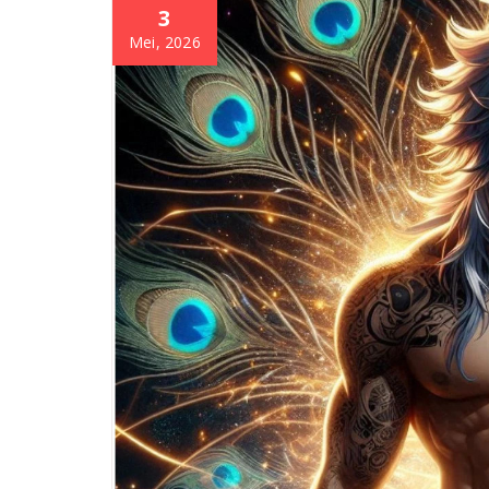
3
Mei, 2026