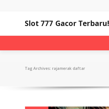
Skip
to
content
Slot 777 Gacor Terba
Tag Archives: rajamerak daftar