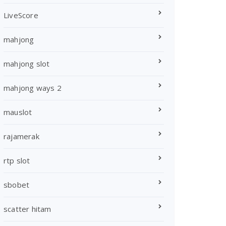
LiveScore
mahjong
mahjong slot
mahjong ways 2
mauslot
rajamerak
rtp slot
sbobet
scatter hitam