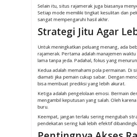
Selain itu, situs rajamerak juga biasanya me
Setiap mode memiliki tingkat kesulitan dan p
sangat mempengaruhi hasil akhir.
Strategi Jitu Agar L
Untuk meningkatkan peluang menang, ada beb
rajamerak. Pertama adalah manajemen waktu b
lama tanpa jeda. Padahal, fokus yang menuru
Kedua adalah memahami pola permainan. Di situ
diamati jika pemain cukup sabar. Dengan men
bisa membuat prediksi yang lebih akurat.
Ketiga adalah pengelolaan emosi. Bermain de
mengambil keputusan yang salah. Oleh karena i
buru.
Keempat, jangan terlalu sering mengubah stra
pendekatan sering kali lebih efektif dibandin
Pentingnya Akses R