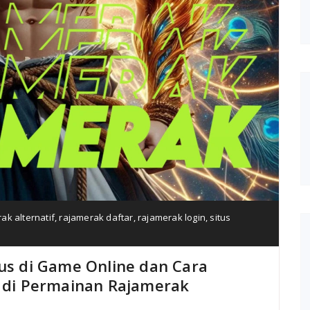
ak alternatif
,
rajamerak daftar
,
rajamerak login
,
situs
rus di Game Online dan Cara
di Permainan Rajamerak