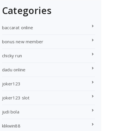
Categories
baccarat online
bonus new member
chicky run
dadu online
joker123
joker123 slot
judi bola
klikwin88