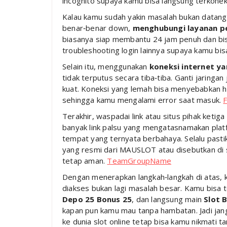
incognito supaya kamu bisa langsung terkonek
Kalau kamu sudah yakin masalah bukan datang
benar‑benar down,
menghubungi layanan 
biasanya siap membantu 24 jam penuh dan bisa
troubleshooting login lainnya supaya kamu bi
Selain itu, menggunakan
koneksi internet ya
tidak terputus secara tiba‑tiba. Ganti jaringan
kuat. Koneksi yang lemah bisa menyebabkan h
sehingga kamu mengalami error saat masuk.
F
Terakhir, waspadai link atau situs pihak ketig
banyak link palsu yang mengatasnamakan plat
tempat yang ternyata berbahaya. Selalu pastik
yang resmi dari MAUSLOT atau disebutkan di 
tetap aman.
TeamGroupName
Dengan menerapkan langkah‑langkah di atas, k
diakses bukan lagi masalah besar. Kamu bisa t
Depo 25 Bonus 25
, dan langsung main
Slot 
kapan pun kamu mau tanpa hambatan. Jadi jang
ke dunia slot online tetap bisa kamu nikmati t