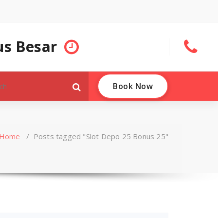
us Besar
Book Now
Home
/
Posts tagged "Slot Depo 25 Bonus 25"