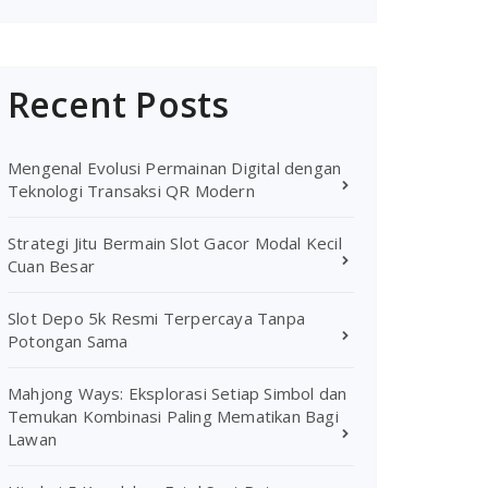
Recent Posts
Mengenal Evolusi Permainan Digital dengan
Teknologi Transaksi QR Modern
Strategi Jitu Bermain Slot Gacor Modal Kecil
Cuan Besar
Slot Depo 5k Resmi Terpercaya Tanpa
Potongan Sama
Mahjong Ways: Eksplorasi Setiap Simbol dan
Temukan Kombinasi Paling Mematikan Bagi
Lawan