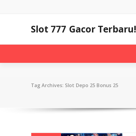
Skip
to
content
Slot 777 Gacor Terba
Tag Archives: Slot Depo 25 Bonus 25