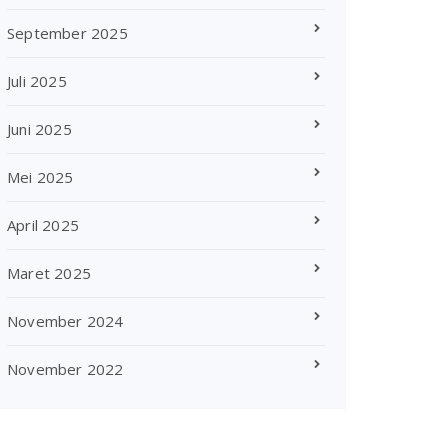
September 2025
Juli 2025
Juni 2025
Mei 2025
April 2025
Maret 2025
November 2024
November 2022