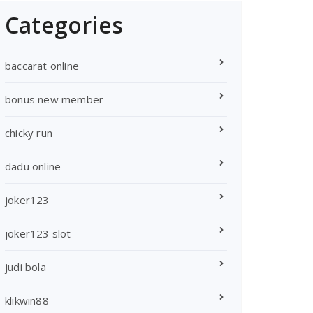
Categories
baccarat online
bonus new member
chicky run
dadu online
joker123
joker123 slot
judi bola
klikwin88