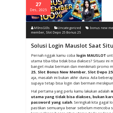
27
Des, 2025
M0nsG0ls
Uncategorized
bonus new m
member
,
Slot Depo 25 Bonus 25
Solusi Login Mauslot Saat Si
Pernah nggak kamu coba
login MAUSLOT
untu
utama tiba‑tiba tidak bisa diakses? Situasi in
banget mulai bermain dan menikmati promo m
25
,
Slot Bonus New Member
,
Slot Depo 25
aja, masalah ini bukan akhir dunia. Ada beber
supaya tetap bisa login dan bermain meskipun
Hal pertama yang perlu kamu lakukan adalah
m
utama yang tidak bisa diakses, bukan kar
password yang salah
. Seringkali kita gagal 
pastikan semuanya benar sebelum mencoba solus