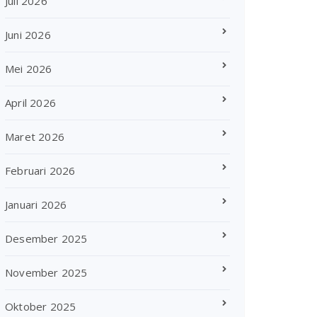
Juli 2026
Juni 2026
Mei 2026
April 2026
Maret 2026
Februari 2026
Januari 2026
Desember 2025
November 2025
Oktober 2025