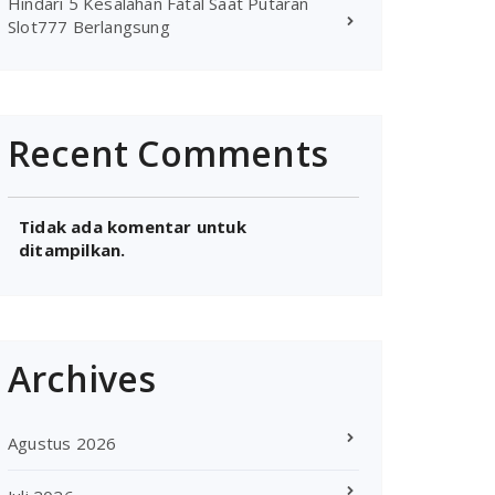
Hindari 5 Kesalahan Fatal Saat Putaran
Slot777 Berlangsung
Recent Comments
Tidak ada komentar untuk
ditampilkan.
Archives
Agustus 2026