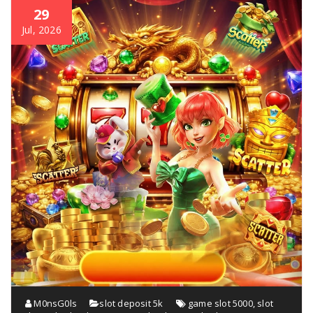
29
Jul, 2026
M0nsG0ls
slot deposit 5k
game slot 5000
,
slot