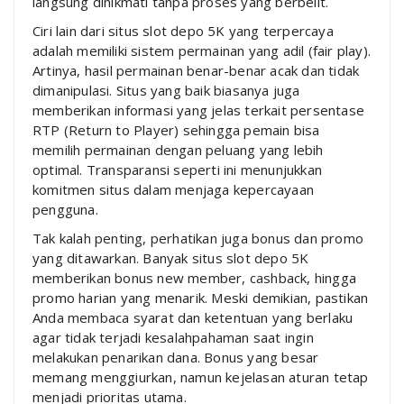
langsung dinikmati tanpa proses yang berbelit.
Ciri lain dari situs slot depo 5K yang terpercaya
adalah memiliki sistem permainan yang adil (fair play).
Artinya, hasil permainan benar-benar acak dan tidak
dimanipulasi. Situs yang baik biasanya juga
memberikan informasi yang jelas terkait persentase
RTP (Return to Player) sehingga pemain bisa
memilih permainan dengan peluang yang lebih
optimal. Transparansi seperti ini menunjukkan
komitmen situs dalam menjaga kepercayaan
pengguna.
Tak kalah penting, perhatikan juga bonus dan promo
yang ditawarkan. Banyak situs slot depo 5K
memberikan bonus new member, cashback, hingga
promo harian yang menarik. Meski demikian, pastikan
Anda membaca syarat dan ketentuan yang berlaku
agar tidak terjadi kesalahpahaman saat ingin
melakukan penarikan dana. Bonus yang besar
memang menggiurkan, namun kejelasan aturan tetap
menjadi prioritas utama.