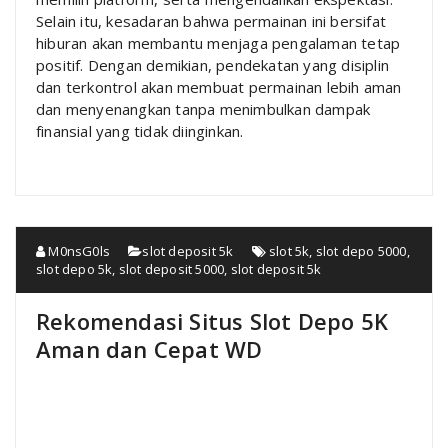
Selain itu, kesadaran bahwa permainan ini bersifat
hiburan akan membantu menjaga pengalaman tetap
positif. Dengan demikian, pendekatan yang disiplin
dan terkontrol akan membuat permainan lebih aman
dan menyenangkan tanpa menimbulkan dampak
finansial yang tidak diinginkan.
M0nsG0ls
slot deposit 5k
slot 5k
,
slot depo 5000
,
slot depo 5k
,
slot deposit 5000
,
slot deposit 5k
Rekomendasi Situs Slot Depo 5K
Aman dan Cepat WD