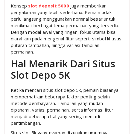
Konsep
slot deposit 5000
juga memberikan
pengalaman yang lebih sederhana. Pemain tidak
perlu langsung menggunakan nominal besar untuk
menikmati berbagai tema permainan yang tersedia.
Dengan modal awal yang ringan, fokus utama bisa
diarahkan pada mengenal fitur seperti simbol khusus,
putaran tambahan, hingga variasi tampilan
permainan.
Hal Menarik Dari Situs
Slot Depo 5K
Ketika mencari situs slot depo 5k, pemain biasanya
memperhatikan beberapa faktor penting selain
metode pembayaran. Tampilan yang mudah
dipahami, variasi permainan, serta informasi fitur
menjadi beberapa hal yang sering menjadi
pertimbangan.
Situs slot 5k yang nyaman digunakan umumnya