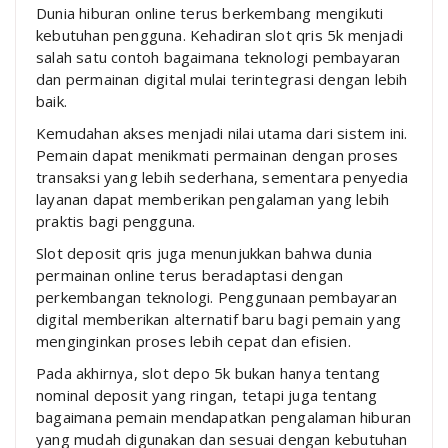
Dunia hiburan online terus berkembang mengikuti
kebutuhan pengguna. Kehadiran slot qris 5k menjadi
salah satu contoh bagaimana teknologi pembayaran
dan permainan digital mulai terintegrasi dengan lebih
baik.
Kemudahan akses menjadi nilai utama dari sistem ini.
Pemain dapat menikmati permainan dengan proses
transaksi yang lebih sederhana, sementara penyedia
layanan dapat memberikan pengalaman yang lebih
praktis bagi pengguna.
Slot deposit qris juga menunjukkan bahwa dunia
permainan online terus beradaptasi dengan
perkembangan teknologi. Penggunaan pembayaran
digital memberikan alternatif baru bagi pemain yang
menginginkan proses lebih cepat dan efisien.
Pada akhirnya, slot depo 5k bukan hanya tentang
nominal deposit yang ringan, tetapi juga tentang
bagaimana pemain mendapatkan pengalaman hiburan
yang mudah digunakan dan sesuai dengan kebutuhan