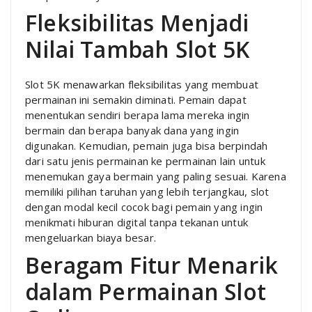
Fleksibilitas Menjadi
Nilai Tambah Slot 5K
Slot 5K menawarkan fleksibilitas yang membuat
permainan ini semakin diminati. Pemain dapat
menentukan sendiri berapa lama mereka ingin
bermain dan berapa banyak dana yang ingin
digunakan. Kemudian, pemain juga bisa berpindah
dari satu jenis permainan ke permainan lain untuk
menemukan gaya bermain yang paling sesuai. Karena
memiliki pilihan taruhan yang lebih terjangkau, slot
dengan modal kecil cocok bagi pemain yang ingin
menikmati hiburan digital tanpa tekanan untuk
mengeluarkan biaya besar.
Beragam Fitur Menarik
dalam Permainan Slot