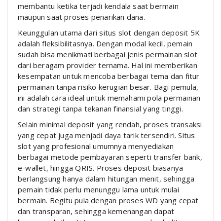
membantu ketika terjadi kendala saat bermain
maupun saat proses penarikan dana.
Keunggulan utama dari situs slot dengan deposit 5K
adalah fleksibilitasnya. Dengan modal kecil, pemain
sudah bisa menikmati berbagai jenis permainan slot
dari beragam provider ternama. Hal ini memberikan
kesempatan untuk mencoba berbagai tema dan fitur
permainan tanpa risiko kerugian besar. Bagi pemula,
ini adalah cara ideal untuk memahami pola permainan
dan strategi tanpa tekanan finansial yang tinggi.
Selain minimal deposit yang rendah, proses transaksi
yang cepat juga menjadi daya tarik tersendiri. Situs
slot yang profesional umumnya menyediakan
berbagai metode pembayaran seperti transfer bank,
e-wallet, hingga QRIS. Proses deposit biasanya
berlangsung hanya dalam hitungan menit, sehingga
pemain tidak perlu menunggu lama untuk mulai
bermain. Begitu pula dengan proses WD yang cepat
dan transparan, sehingga kemenangan dapat