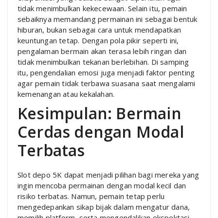
tidak menimbulkan kekecewaan. Selain itu, pemain
sebaiknya memandang permainan ini sebagai bentuk
hiburan, bukan sebagai cara untuk mendapatkan
keuntungan tetap. Dengan pola pikir seperti ini,
pengalaman bermain akan terasa lebih ringan dan
tidak menimbulkan tekanan berlebihan. Di samping
itu, pengendalian emosi juga menjadi faktor penting
agar pemain tidak terbawa suasana saat mengalami
kemenangan atau kekalahan.
Kesimpulan: Bermain
Cerdas dengan Modal
Terbatas
Slot depo 5K dapat menjadi pilihan bagi mereka yang
ingin mencoba permainan dengan modal kecil dan
risiko terbatas. Namun, pemain tetap perlu
mengedepankan sikap bijak dalam mengatur dana,
memilih platform, serta mengendalikan ekspektasi.