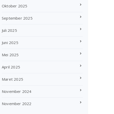
Oktober 2025
September 2025
Juli 2025
Juni 2025
Mei 2025
April 2025
Maret 2025
November 2024
November 2022