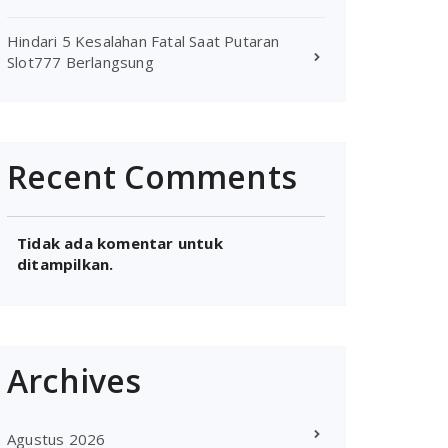
Hindari 5 Kesalahan Fatal Saat Putaran
Slot777 Berlangsung
Recent Comments
Tidak ada komentar untuk
ditampilkan.
Archives
Agustus 2026