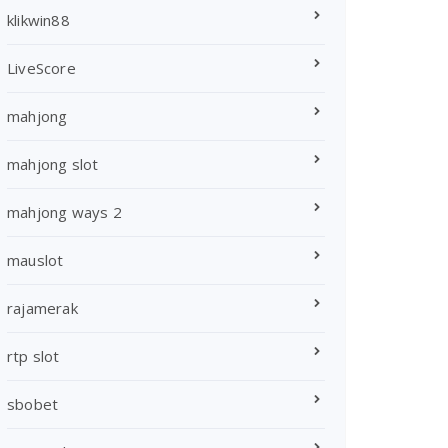
klikwin88
LiveScore
mahjong
mahjong slot
mahjong ways 2
mauslot
rajamerak
rtp slot
sbobet