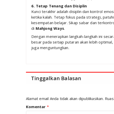
6. Tetap Tenang dan Disiplin
Kunci terakhir adalah disiplin dan kontrol emo
ketika kalah. Tetap fokus pada strategi, patuh
kesempatan belajar. Sikap sabar dan terkontr
di
Mahjong Ways
.
Dengan menerapkan langkah-langkah ini secar
besar pada setiap putaran akan lebih optimal
juga menguntungkan.
Tinggalkan Balasan
Alamat email Anda tidak akan dipublikasikan.
Ruas
Komentar
*