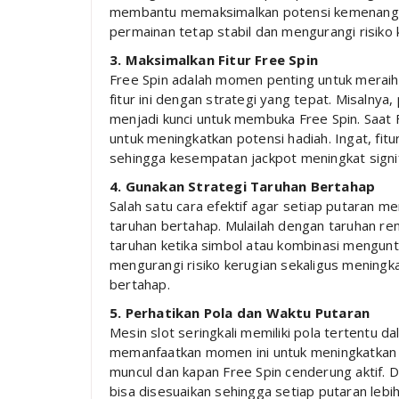
membantu memaksimalkan potensi kemenangan.
permainan tetap stabil dan mengurangi risiko 
3. Maksimalkan Fitur Free Spin
Free Spin adalah momen penting untuk meraih
fitur ini dengan strategi yang tepat. Misalnya
menjadi kunci untuk membuka Free Spin. Saat F
untuk meningkatkan potensi hadiah. Ingat, fi
sehingga kesempatan jackpot meningkat signif
4. Gunakan Strategi Taruhan Bertahap
Salah satu cara efektif agar setiap putaran 
taruhan bertahap. Mulailah dengan taruhan r
taruhan ketika simbol atau kombinasi mengun
mengurangi risiko kerugian sekaligus mening
bertahap.
5. Perhatikan Pola dan Waktu Putaran
Mesin slot seringkali memiliki pola tertentu d
memanfaatkan momen ini untuk meningkatkan pe
muncul dan kapan Free Spin cenderung aktif.
bisa disesuaikan sehingga setiap putaran le