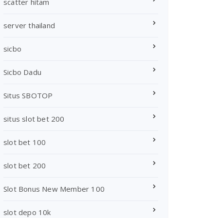
scatter hitam
server thailand
sicbo
Sicbo Dadu
Situs SBOTOP
situs slot bet 200
slot bet 100
slot bet 200
Slot Bonus New Member 100
slot depo 10k