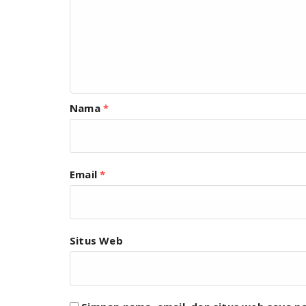
Nama
*
Email
*
Situs Web