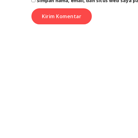
Simpan nama, email, dan situs web saya p