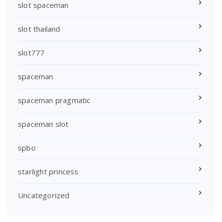
slot spaceman
slot thailand
slot777
spaceman
spaceman pragmatic
spaceman slot
spbo
starlight princess
Uncategorized