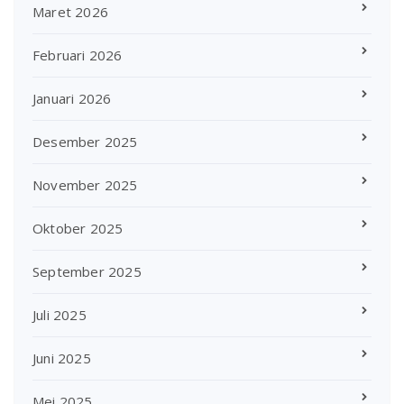
Maret 2026
Februari 2026
Januari 2026
Desember 2025
November 2025
Oktober 2025
September 2025
Juli 2025
Juni 2025
Mei 2025