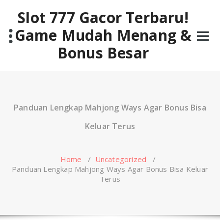
Skip
Slot 777 Gacor Terbaru!
to
content
Game Mudah Menang &
Bonus Besar
Panduan Lengkap Mahjong Ways Agar Bonus Bisa
Keluar Terus
Home
/
Uncategorized
/
Panduan Lengkap Mahjong Ways Agar Bonus Bisa Keluar
Terus