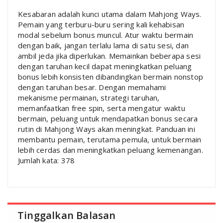
Kesabaran adalah kunci utama dalam Mahjong Ways.
Pemain yang terburu-buru sering kali kehabisan
modal sebelum bonus muncul. Atur waktu bermain
dengan baik, jangan terlalu lama di satu sesi, dan
ambil jeda jika diperlukan. Memainkan beberapa sesi
dengan taruhan kecil dapat meningkatkan peluang
bonus lebih konsisten dibandingkan bermain nonstop
dengan taruhan besar. Dengan memahami
mekanisme permainan, strategi taruhan,
memanfaatkan free spin, serta mengatur waktu
bermain, peluang untuk mendapatkan bonus secara
rutin di Mahjong Ways akan meningkat. Panduan ini
membantu pemain, terutama pemula, untuk bermain
lebih cerdas dan meningkatkan peluang kemenangan.
Jumlah kata: 378
Tinggalkan Balasan