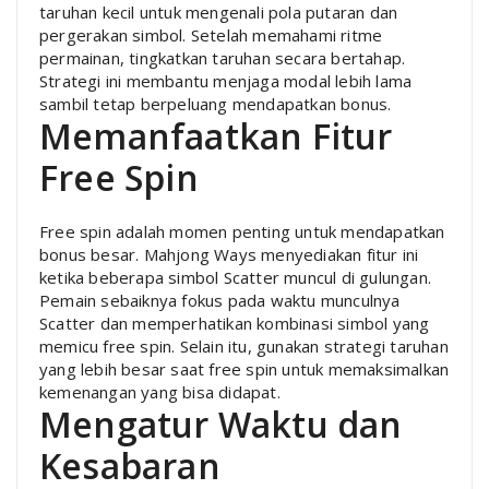
taruhan kecil untuk mengenali pola putaran dan
pergerakan simbol. Setelah memahami ritme
permainan, tingkatkan taruhan secara bertahap.
Strategi ini membantu menjaga modal lebih lama
sambil tetap berpeluang mendapatkan bonus.
Memanfaatkan Fitur
Free Spin
Free spin adalah momen penting untuk mendapatkan
bonus besar. Mahjong Ways menyediakan fitur ini
ketika beberapa simbol Scatter muncul di gulungan.
Pemain sebaiknya fokus pada waktu munculnya
Scatter dan memperhatikan kombinasi simbol yang
memicu free spin. Selain itu, gunakan strategi taruhan
yang lebih besar saat free spin untuk memaksimalkan
kemenangan yang bisa didapat.
Mengatur Waktu dan
Kesabaran