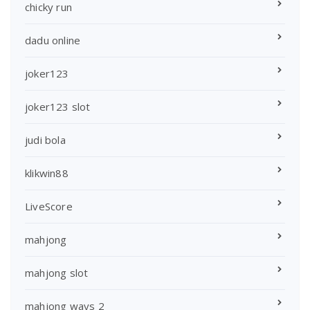
chicky run
dadu online
joker123
joker123 slot
judi bola
klikwin88
LiveScore
mahjong
mahjong slot
mahjong ways 2