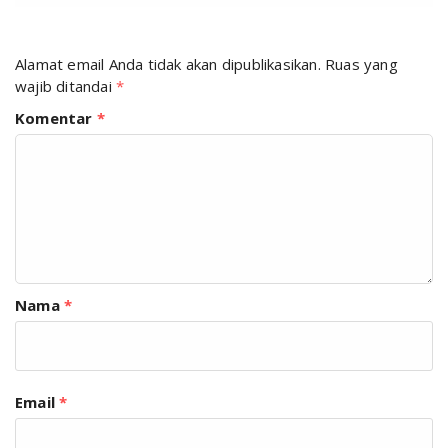
Alamat email Anda tidak akan dipublikasikan.
Ruas yang
wajib ditandai
*
Komentar
*
Nama
*
Email
*