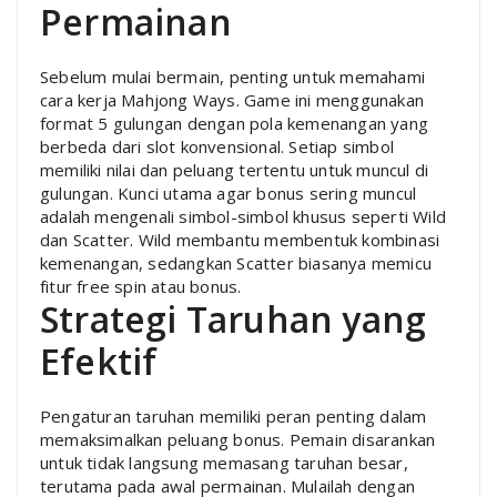
Permainan
Sebelum mulai bermain, penting untuk memahami
cara kerja Mahjong Ways. Game ini menggunakan
format 5 gulungan dengan pola kemenangan yang
berbeda dari slot konvensional. Setiap simbol
memiliki nilai dan peluang tertentu untuk muncul di
gulungan. Kunci utama agar bonus sering muncul
adalah mengenali simbol-simbol khusus seperti Wild
dan Scatter. Wild membantu membentuk kombinasi
kemenangan, sedangkan Scatter biasanya memicu
fitur free spin atau bonus.
Strategi Taruhan yang
Efektif
Pengaturan taruhan memiliki peran penting dalam
memaksimalkan peluang bonus. Pemain disarankan
untuk tidak langsung memasang taruhan besar,
terutama pada awal permainan. Mulailah dengan