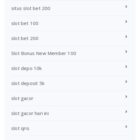
situs slot bet 200
slot bet 100
slot bet 200
Slot Bonus New Member 100
slot depo 10k
slot deposit 5k
slot gacor
slot gacor hari ini
slot qris