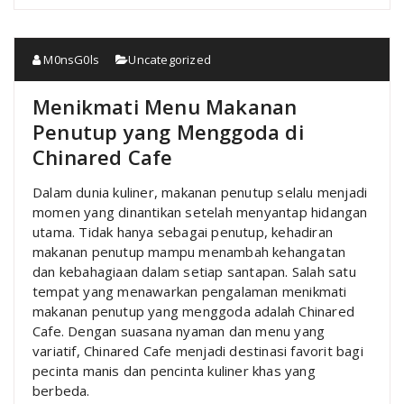
M0nsG0ls
Uncategorized
Menikmati Menu Makanan
Penutup yang Menggoda di
Chinared Cafe
Dalam dunia kuliner, makanan penutup selalu menjadi
momen yang dinantikan setelah menyantap hidangan
utama. Tidak hanya sebagai penutup, kehadiran
makanan penutup mampu menambah kehangatan
dan kebahagiaan dalam setiap santapan. Salah satu
tempat yang menawarkan pengalaman menikmati
makanan penutup yang menggoda adalah Chinared
Cafe. Dengan suasana nyaman dan menu yang
variatif, Chinared Cafe menjadi destinasi favorit bagi
pecinta manis dan pencinta kuliner khas yang
berbeda.