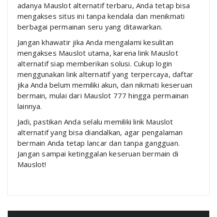
adanya Mauslot alternatif terbaru, Anda tetap bisa
mengakses situs ini tanpa kendala dan menikmati
berbagai permainan seru yang ditawarkan.
Jangan khawatir jika Anda mengalami kesulitan
mengakses Mauslot utama, karena link Mauslot
alternatif siap memberikan solusi. Cukup login
menggunakan link alternatif yang terpercaya, daftar
jika Anda belum memiliki akun, dan nikmati keseruan
bermain, mulai dari Mauslot 777 hingga permainan
lainnya.
Jadi, pastikan Anda selalu memiliki link Mauslot
alternatif yang bisa diandalkan, agar pengalaman
bermain Anda tetap lancar dan tanpa gangguan.
Jangan sampai ketinggalan keseruan bermain di
Mauslot!