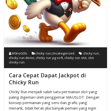
M0nsG0ls
chicky run
,
Uncategorized
chicky run
,
chicky run demo
,
chicky run pg soft
,
chicky run slot
,
slot
chicky run
Cara Cepat Dapat Jackpot di
Chicky Run
Chicky Run menjadi salah satu permainan slot yang
paling digemari oleh penggemar MAUSLOT. Dengan
konsep permainan yang seru dan grafis yang
menarik, tidak heran jika banyak pemain yang ingin