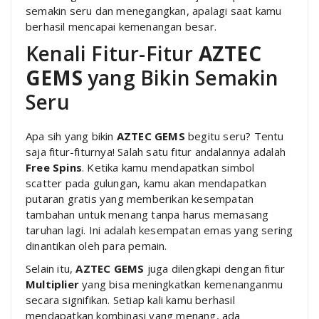
semakin seru dan menegangkan, apalagi saat kamu
berhasil mencapai kemenangan besar.
Kenali Fitur-Fitur
AZTEC
GEMS
yang Bikin Semakin
Seru
Apa sih yang bikin
AZTEC GEMS
begitu seru? Tentu
saja fitur-fiturnya! Salah satu fitur andalannya adalah
Free Spins
. Ketika kamu mendapatkan simbol
scatter pada gulungan, kamu akan mendapatkan
putaran gratis yang memberikan kesempatan
tambahan untuk menang tanpa harus memasang
taruhan lagi. Ini adalah kesempatan emas yang sering
dinantikan oleh para pemain.
Selain itu,
AZTEC GEMS
juga dilengkapi dengan fitur
Multiplier
yang bisa meningkatkan kemenanganmu
secara signifikan. Setiap kali kamu berhasil
mendapatkan kombinasi yang menang, ada