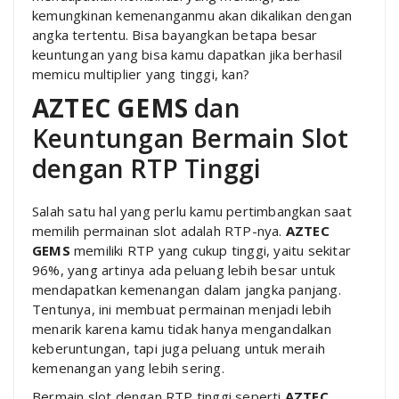
kemungkinan kemenanganmu akan dikalikan dengan
angka tertentu. Bisa bayangkan betapa besar
keuntungan yang bisa kamu dapatkan jika berhasil
memicu multiplier yang tinggi, kan?
AZTEC GEMS
dan
Keuntungan Bermain Slot
dengan RTP Tinggi
Salah satu hal yang perlu kamu pertimbangkan saat
memilih permainan slot adalah RTP-nya.
AZTEC
GEMS
memiliki RTP yang cukup tinggi, yaitu sekitar
96%, yang artinya ada peluang lebih besar untuk
mendapatkan kemenangan dalam jangka panjang.
Tentunya, ini membuat permainan menjadi lebih
menarik karena kamu tidak hanya mengandalkan
keberuntungan, tapi juga peluang untuk meraih
kemenangan yang lebih sering.
Bermain slot dengan RTP tinggi seperti
AZTEC