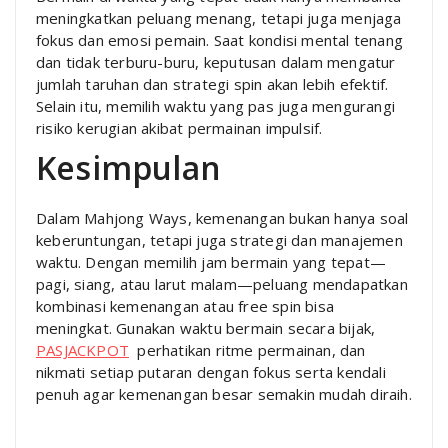
meningkatkan peluang menang, tetapi juga menjaga
fokus dan emosi pemain. Saat kondisi mental tenang
dan tidak terburu-buru, keputusan dalam mengatur
jumlah taruhan dan strategi spin akan lebih efektif.
Selain itu, memilih waktu yang pas juga mengurangi
risiko kerugian akibat permainan impulsif.
Kesimpulan
Dalam Mahjong Ways, kemenangan bukan hanya soal
keberuntungan, tetapi juga strategi dan manajemen
waktu. Dengan memilih jam bermain yang tepat—
pagi, siang, atau larut malam—peluang mendapatkan
kombinasi kemenangan atau free spin bisa
meningkat. Gunakan waktu bermain secara bijak,
PASJACKPOT
perhatikan ritme permainan, dan
nikmati setiap putaran dengan fokus serta kendali
penuh agar kemenangan besar semakin mudah diraih.