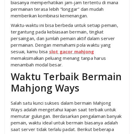
biasanya memperhatikan jam-jam tertentu di mana
permainan terasa lebih “longgar” dan mudah
memberikan kombinasi kemenangan.
Waktu-waktu ini bisa berbeda untuk setiap pemain,
tergantung pada kebiasaan bermain, tingkat
persaingan, dan jumlah pemain aktif dalam server
permainan. Dengan memahami pola waktu yang
sesuai, kamu bisa
slot gacor mahjong
memaksimalkan peluang menang tanpa harus
menambah modal besar.
Waktu Terbaik Bermain
Mahjong Ways
Salah satu kunci sukses dalam bermain Mahjong
Ways adalah mengetahui kapan saat terbaik untuk
memutar gulungan. Berdasarkan pengalaman banyak
pemain, waktu ideal untuk bermain biasanya adalah
saat server tidak terlalu padat. Berikut beberapa