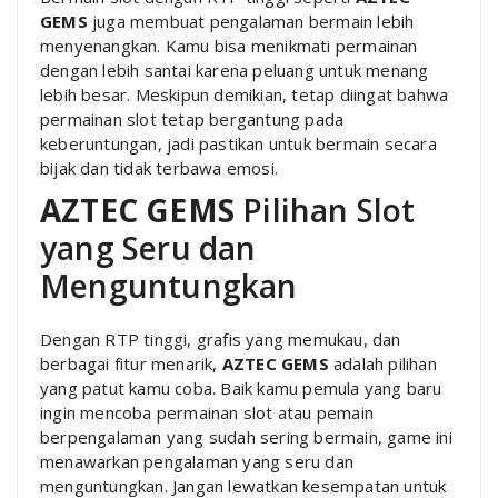
GEMS
juga membuat pengalaman bermain lebih
menyenangkan. Kamu bisa menikmati permainan
dengan lebih santai karena peluang untuk menang
lebih besar. Meskipun demikian, tetap diingat bahwa
permainan slot tetap bergantung pada
keberuntungan, jadi pastikan untuk bermain secara
bijak dan tidak terbawa emosi.
AZTEC GEMS
Pilihan Slot
yang Seru dan
Menguntungkan
Dengan RTP tinggi, grafis yang memukau, dan
berbagai fitur menarik,
AZTEC GEMS
adalah pilihan
yang patut kamu coba. Baik kamu pemula yang baru
ingin mencoba permainan slot atau pemain
berpengalaman yang sudah sering bermain, game ini
menawarkan pengalaman yang seru dan
menguntungkan. Jangan lewatkan kesempatan untuk