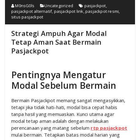
M0nsG0ls
Uncategorized
pasjackpot
,
pasjackpot alternatif
,
pasjackpot link
,
pasjackpot resmi
,
situs pasjackpot
Strategi Ampuh Agar Modal
Tetap Aman Saat Bermain
Pasjackpot
Pentingnya Mengatur
Modal Sebelum Bermain
Bermain Pasjackpot memang sangat mengasyikkan,
tetapi jika tidak hati-hati, modal bisa cepat habis
tanpa hasil yang memuaskan. Kunci utama agar
modal tetap aman adalah dengan melakukan
perencanaan yang matang sebelum
rtp pasjackpot
mulai bermain. Tetapkan batas modal harian yang