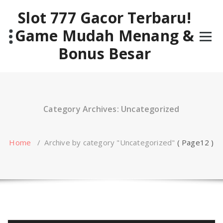
Skip
Slot 777 Gacor Terbaru!
to
content
Game Mudah Menang &
Bonus Besar
Category Archives: Uncategorized
Home
/
Archive by category "Uncategorized"
( Page12 )