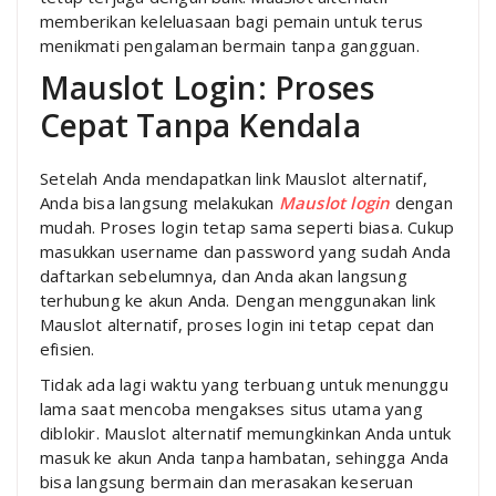
memberikan keleluasaan bagi pemain untuk terus
menikmati pengalaman bermain tanpa gangguan.
Mauslot Login: Proses
Cepat Tanpa Kendala
Setelah Anda mendapatkan link Mauslot alternatif,
Anda bisa langsung melakukan
Mauslot login
dengan
mudah. Proses login tetap sama seperti biasa. Cukup
masukkan username dan password yang sudah Anda
daftarkan sebelumnya, dan Anda akan langsung
terhubung ke akun Anda. Dengan menggunakan link
Mauslot alternatif, proses login ini tetap cepat dan
efisien.
Tidak ada lagi waktu yang terbuang untuk menunggu
lama saat mencoba mengakses situs utama yang
diblokir. Mauslot alternatif memungkinkan Anda untuk
masuk ke akun Anda tanpa hambatan, sehingga Anda
bisa langsung bermain dan merasakan keseruan