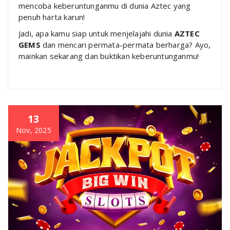
mencoba keberuntunganmu di dunia Aztec yang
penuh harta karun!
Jadi, apa kamu siap untuk menjelajahi dunia
AZTEC
GEMS
dan mencari permata-permata berharga? Ayo,
mainkan sekarang dan buktikan keberuntunganmu!
13
Nov, 2025