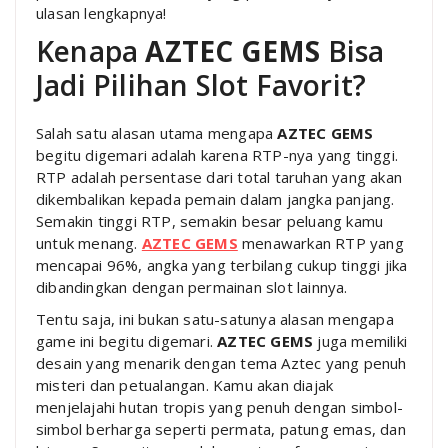
ulasan lengkapnya!
Kenapa
AZTEC GEMS
Bisa
Jadi Pilihan Slot Favorit?
Salah satu alasan utama mengapa
AZTEC GEMS
begitu digemari adalah karena RTP-nya yang tinggi.
RTP adalah persentase dari total taruhan yang akan
dikembalikan kepada pemain dalam jangka panjang.
Semakin tinggi RTP, semakin besar peluang kamu
untuk menang.
AZTEC GEMS
menawarkan RTP yang
mencapai 96%, angka yang terbilang cukup tinggi jika
dibandingkan dengan permainan slot lainnya.
Tentu saja, ini bukan satu-satunya alasan mengapa
game ini begitu digemari.
AZTEC GEMS
juga memiliki
desain yang menarik dengan tema Aztec yang penuh
misteri dan petualangan. Kamu akan diajak
menjelajahi hutan tropis yang penuh dengan simbol-
simbol berharga seperti permata, patung emas, dan