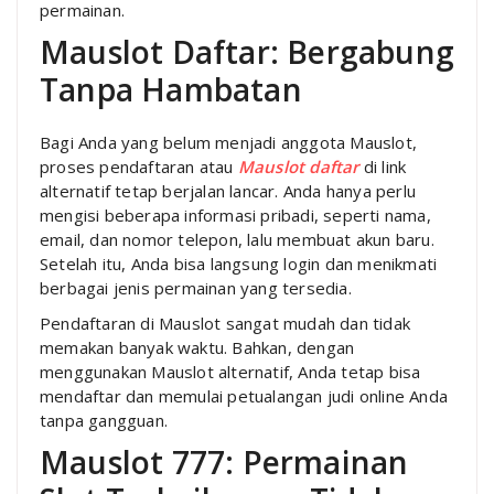
permainan.
Mauslot Daftar: Bergabung
Tanpa Hambatan
Bagi Anda yang belum menjadi anggota Mauslot,
proses pendaftaran atau
Mauslot daftar
di link
alternatif tetap berjalan lancar. Anda hanya perlu
mengisi beberapa informasi pribadi, seperti nama,
email, dan nomor telepon, lalu membuat akun baru.
Setelah itu, Anda bisa langsung login dan menikmati
berbagai jenis permainan yang tersedia.
Pendaftaran di Mauslot sangat mudah dan tidak
memakan banyak waktu. Bahkan, dengan
menggunakan Mauslot alternatif, Anda tetap bisa
mendaftar dan memulai petualangan judi online Anda
tanpa gangguan.
Mauslot 777: Permainan