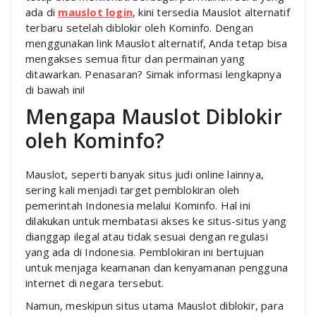
ada di
mauslot login
, kini tersedia Mauslot alternatif
terbaru setelah diblokir oleh Kominfo. Dengan
menggunakan link Mauslot alternatif, Anda tetap bisa
mengakses semua fitur dan permainan yang
ditawarkan. Penasaran? Simak informasi lengkapnya
di bawah ini!
Mengapa Mauslot Diblokir
oleh Kominfo?
Mauslot, seperti banyak situs judi online lainnya,
sering kali menjadi target pemblokiran oleh
pemerintah Indonesia melalui Kominfo. Hal ini
dilakukan untuk membatasi akses ke situs-situs yang
dianggap ilegal atau tidak sesuai dengan regulasi
yang ada di Indonesia. Pemblokiran ini bertujuan
untuk menjaga keamanan dan kenyamanan pengguna
internet di negara tersebut.
Namun, meskipun situs utama Mauslot diblokir, para