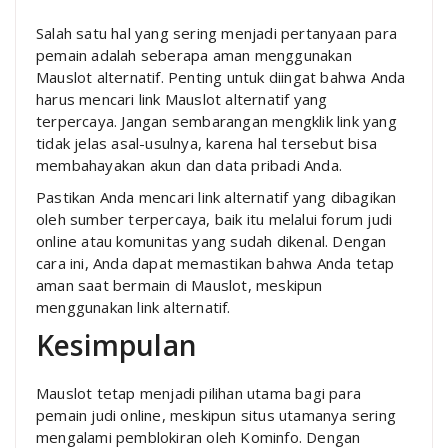
Salah satu hal yang sering menjadi pertanyaan para
pemain adalah seberapa aman menggunakan
Mauslot alternatif. Penting untuk diingat bahwa Anda
harus mencari link Mauslot alternatif yang
terpercaya. Jangan sembarangan mengklik link yang
tidak jelas asal-usulnya, karena hal tersebut bisa
membahayakan akun dan data pribadi Anda.
Pastikan Anda mencari link alternatif yang dibagikan
oleh sumber terpercaya, baik itu melalui forum judi
online atau komunitas yang sudah dikenal. Dengan
cara ini, Anda dapat memastikan bahwa Anda tetap
aman saat bermain di Mauslot, meskipun
menggunakan link alternatif.
Kesimpulan
Mauslot tetap menjadi pilihan utama bagi para
pemain judi online, meskipun situs utamanya sering
mengalami pemblokiran oleh Kominfo. Dengan