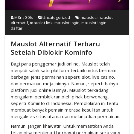
M0nsG0ls
Uncategorized
mauslot
,
mauslot
alternatif
,
mauslot link
,
mauslot login
,
mauslot login
daftar
Mauslot Alternatif Terbaru
Setelah Diblokir Kominfo
Bagi para penggemar judi online, Mauslot telah
menjadi salah satu platform terbaik untuk bermain
berbagai jenis permainan seperti slot, live casino,
dan permainan meja lainnya. Namun, seperti halnya
platform judi online lainnya, Mauslot terkadang
mengalami pemblokiran oleh pihak berwenang,
seperti Kominfo di Indonesia. Pemblokiran ini tentu
membuat banyak pemain merasa kesulitan untuk
mengakses situs utama dan melanjutkan permainan.
Namun, jangan khawatir! Untuk memastikan Anda
tetap bisa menikmati berbagai permainan seru yang