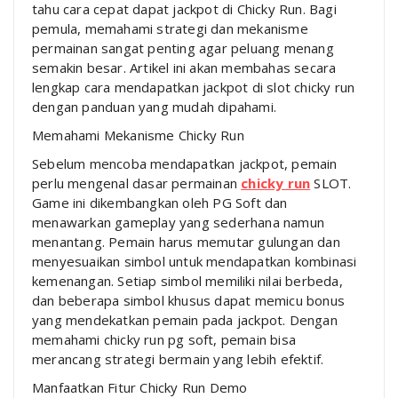
tahu cara cepat dapat jackpot di Chicky Run. Bagi
pemula, memahami strategi dan mekanisme
permainan sangat penting agar peluang menang
semakin besar. Artikel ini akan membahas secara
lengkap cara mendapatkan jackpot di slot chicky run
dengan panduan yang mudah dipahami.
Memahami Mekanisme Chicky Run
Sebelum mencoba mendapatkan jackpot, pemain
perlu mengenal dasar permainan
chicky run
SLOT.
Game ini dikembangkan oleh PG Soft dan
menawarkan gameplay yang sederhana namun
menantang. Pemain harus memutar gulungan dan
menyesuaikan simbol untuk mendapatkan kombinasi
kemenangan. Setiap simbol memiliki nilai berbeda,
dan beberapa simbol khusus dapat memicu bonus
yang mendekatkan pemain pada jackpot. Dengan
memahami chicky run pg soft, pemain bisa
merancang strategi bermain yang lebih efektif.
Manfaatkan Fitur Chicky Run Demo